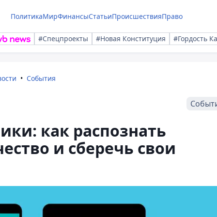
Политика
Мир
Финансы
Статьи
Происшествия
Право
#Спецпроекты
#Новая Конституция
#Гордость К
вости
События
Событ
ики: как распознать
ество и сберечь свои