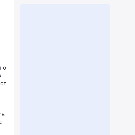
и о
х
 от
ть
с