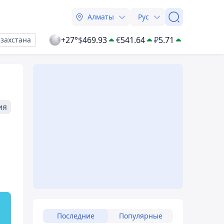
Алматы
Рус
+27°
$
469.93
€
541.64
₽
5.71
азахстана
ия
Последние
Популярные