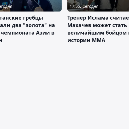
Сегодня
17:55, Сегодня
танские гребцы
Тренер Ислама считае
али два "золота" на
Махачев может стать
 чемпионата Азии в
величайшим бойцом 
и
истории ММА