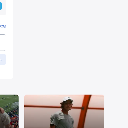
ход
ь