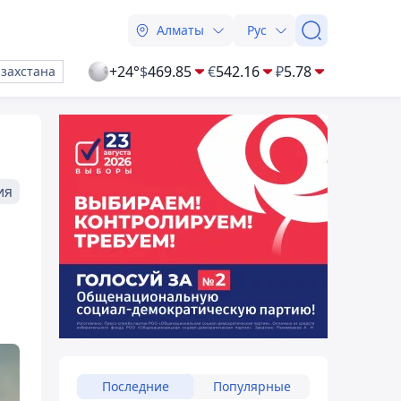
Алматы
Рус
+24°
$
469.85
€
542.16
₽
5.78
азахстана
ия
Последние
Популярные