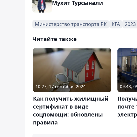
Мухит Турсынали
Министерство транспорта РК
КГА
2023
Читайте также
10:27, 17 сентября 2024
09:43, 
Как получить жилищный
Получ
сертификат в виде
почте
соцпомощи: обновлены
элект
правила