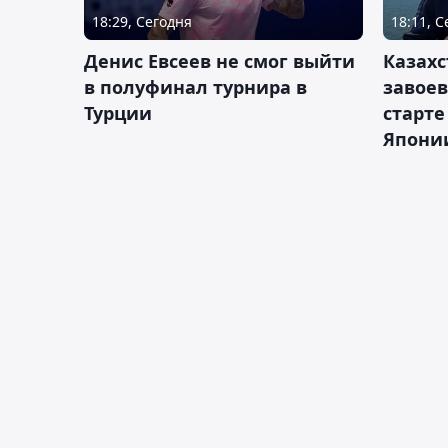
18:29, Сегодня
18:11, 
Денис Евсеев не смог выйти
Казахс
в полуфинал турнира в
завоев
Турции
старте
Япони