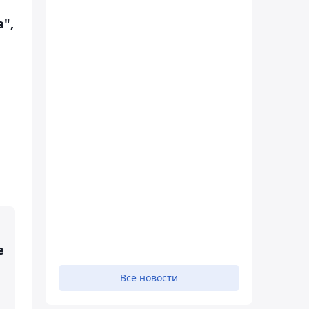
",
е
Все новости