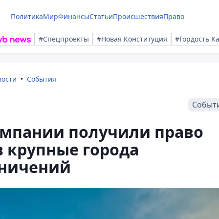
Политика
Мир
Финансы
Статьи
Происшествия
Право
#Спецпроекты
#Новая Конституция
#Гордость К
вости
События
Событ
мпании получили право
 крупные города
аничений