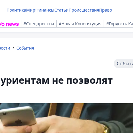
Политика
Мир
Финансы
Статьи
Происшествия
Право
#Спецпроекты
#Новая Конституция
#Гордость К
вости
События
Событ
уриентам не позволят