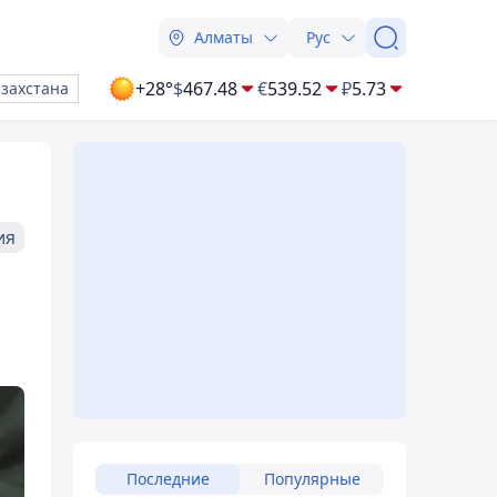
Алматы
Рус
+28°
$
467.48
€
539.52
₽
5.73
азахстана
ия
Последние
Популярные