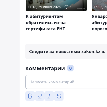
11:18, 25 июня 2026
2
16:02, 
К абитуриентам
Январс
обратились из-за
абиту
сертификата ЕНТ
порог
Следите за новостями zakon.kz в:
Комментарии
0