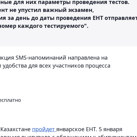
ные для них параметры проведения тестов.
ент не упустил важный экзамен,
я за день до даты проведения ЕНТ отправляе
омер каждого тестируемого".
ункция SMS-напоминаний направлена на
удобства для всех участников процесса
бесплатно
в Казахстане
пройдет
январское ЕНТ. 5 января
ования выступило с обращением к абитуриентам