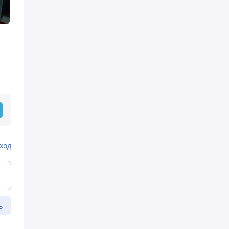
ход
ь