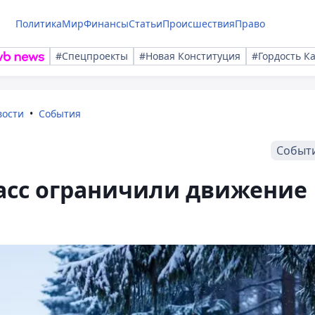
Политика
Мир
Финансы
Статьи
Происшествия
Право
#Спецпроекты
#Новая Конституция
#Гордость К
вости
События
Событ
расс ограничили движение