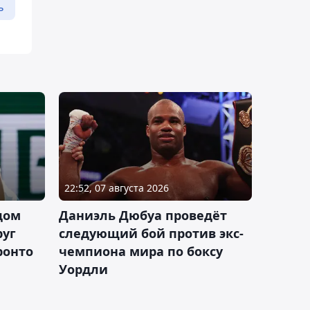
ь
22:52, 07 августа 2026
дом
Даниэль Дюбуа проведёт
руг
следующий бой против экс-
ронто
чемпиона мира по боксу
Уордли