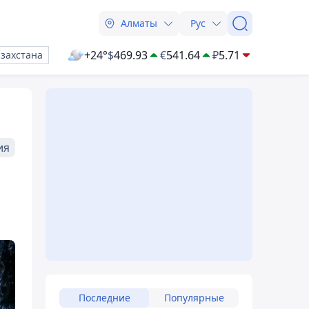
Алматы
Рус
+24°
$
469.93
€
541.64
₽
5.71
азахстана
ия
Последние
Популярные