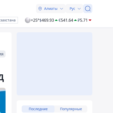
Алматы
Рус
+25°
$
469.93
€
541.64
₽
5.71
азахстана
ия
Д
Последние
Популярные