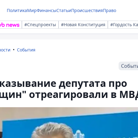
Политика
Мир
Финансы
Статьи
Происшествия
Право
#Спецпроекты
#Новая Конституция
#Гордость К
вости
События
Событ
казывание депутата про
щин" отреагировали в МВ