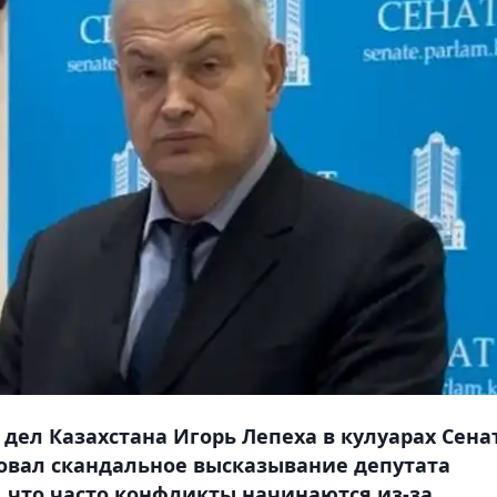
дел Казахстана Игорь Лепеха в кулуарах Сена
овал скандальное высказывание депутата
 что часто конфликты начинаются из-за