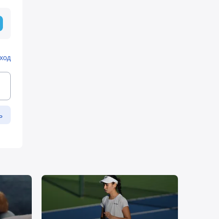
ход
ь