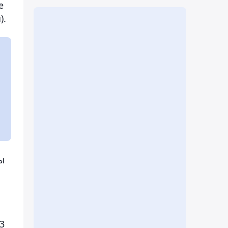
е
).
ы
3