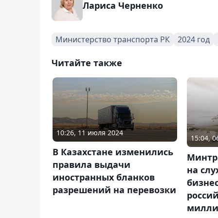
Лариса Черненко
Министерство транспорта РК
2024 год
Читайте также
10:26, 11 июля 2024
15:04, 
В Казахстане изменились
Минтр
правила выдачи
на слу
иностранных бланков
бизне
разрешений на перевозки
росси
милли