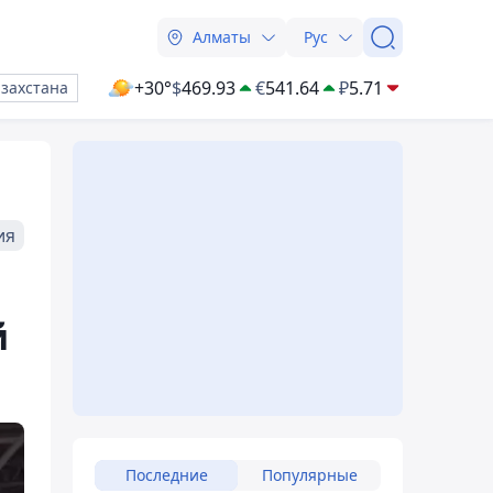
Алматы
Рус
+30°
$
469.93
€
541.64
₽
5.71
азахстана
ия
й
Последние
Популярные