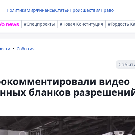
Политика
Мир
Финансы
Статьи
Происшествия
Право
#Спецпроекты
#Новая Конституция
#Гордость К
вости
События
Событ
рокомментировали видео
анных бланков разрешени