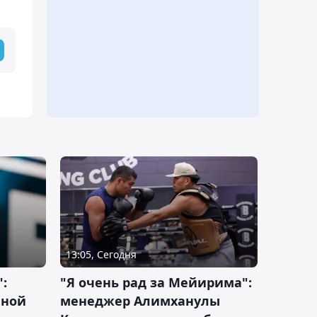
13:05, Сегодня
:
"Я очень рад за Мейирима":
чной
менеджер Алимханулы