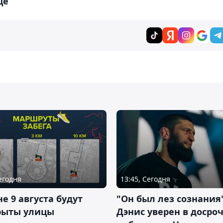
це
Сегодня
13:45, Сегодня
не 9 августа будут
"Он был лез сознания"
рыты улицы
Дэнис уверен в досро