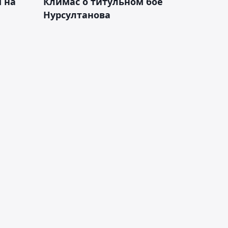
 на
Климас о титульном бое
Нурсултанова