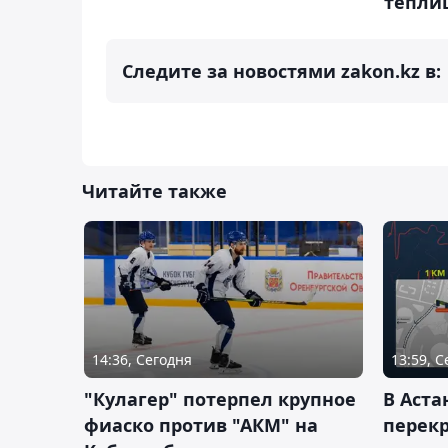
тепли
Следите за новостями zakon.kz в:
Читайте также
14:36, Сегодня
13:59, 
"Кулагер" потерпел крупное
В Аста
фиаско против "АКМ" на
перек