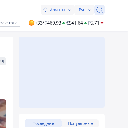
Алматы
Рус
+33°
$
469.93
€
541.64
₽
5.71
азахстана
ия
Последние
Популярные