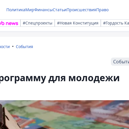
Политика
Мир
Финансы
Статьи
Происшествия
Право
#Спецпроекты
#Новая Конституция
#Гордость К
вости
События
Событ
рограмму для молодежи