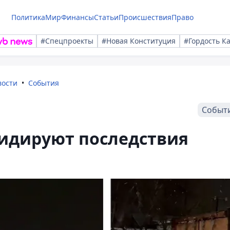
Политика
Мир
Финансы
Статьи
Происшествия
Право
#Спецпроекты
#Новая Конституция
#Гордость К
вости
События
Событ
видируют последствия
е