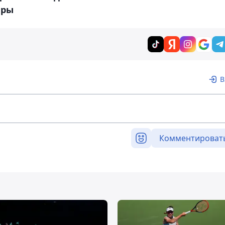
ары
В
Комментироват