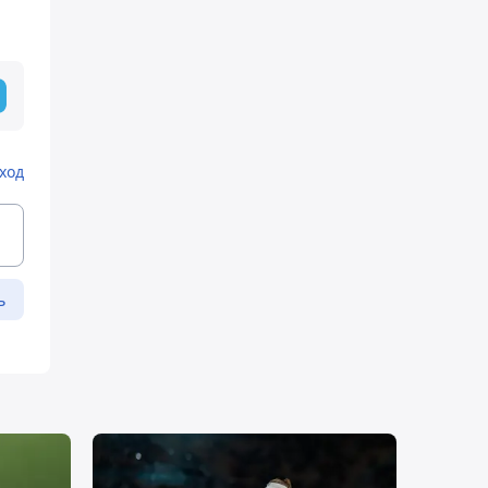
ход
ь