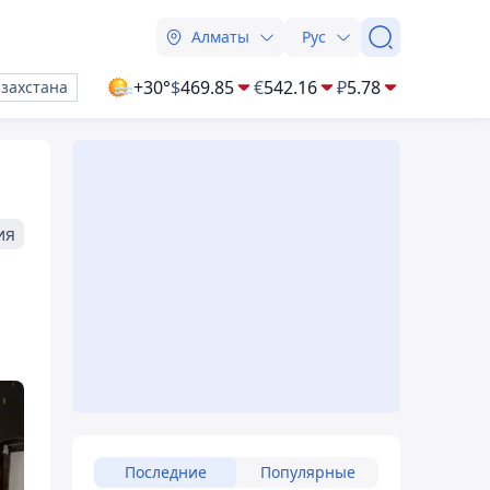
Алматы
Рус
+30°
$
469.85
€
542.16
₽
5.78
азахстана
ия
Последние
Популярные