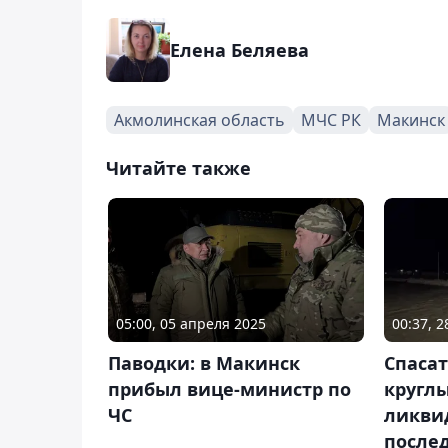
Елена Беляева
Акмолинская область
МЧС РК
Макинск
Читайте также
00:37, 2
05:00, 05 апреля 2025
Спасат
Паводки: в Макинск
круглы
прибыл вице-министр по
ликви
ЧС
послед