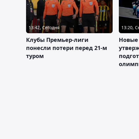
13:42, Сегодня
13:20, 
Клубы Премьер-лиги
Новые
понесли потери перед 21-м
утверж
туром
подго
олимп