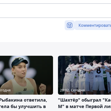
Комментироват
Сегодня
20:02, Сегодня
Рыбакина ответила,
"Шахтёр" обыграл "К
тела бы улучшить в
М" в матче Первой ли