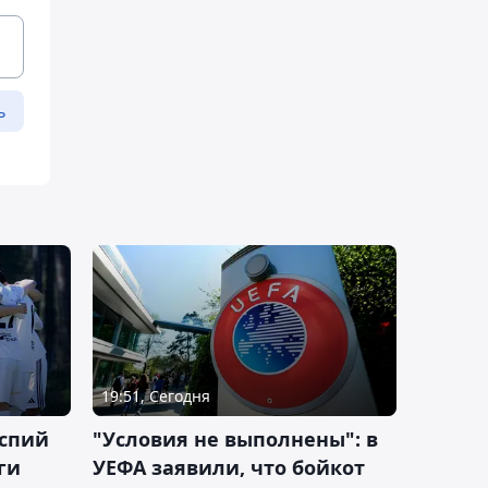
ь
19:51, Сегодня
аспий
"Условия не выполнены": в
ги
УЕФА заявили, что бойкот