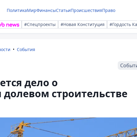
Политика
Мир
Финансы
Статьи
Происшествия
Право
#Спецпроекты
#Новая Конституция
#Гордость К
вости
События
Событ
ется дело о
 долевом строительстве