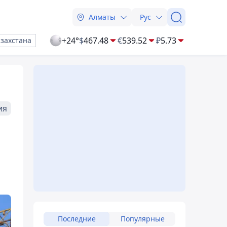
Алматы
Рус
+24°
$
467.48
€
539.52
₽
5.73
азахстана
ия
Последние
Популярные