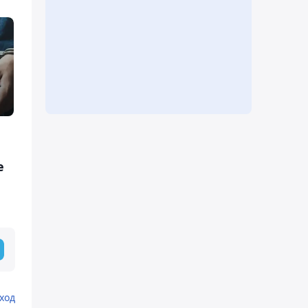
е
ход