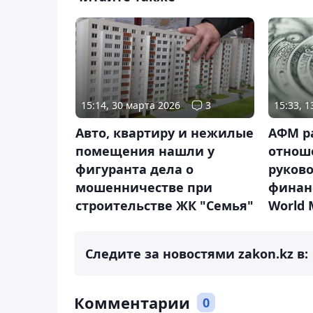
15:14, 30 марта 2026
3
15:33, 
Авто, квартиру и нежилые
АФМ ра
помещения нашли у
отнош
фигуранта дела о
руков
мошенничестве при
финан
строительстве ЖК "Семья"
World
Следите за новостями zakon.kz в:
Комментарии
0