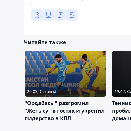
Читайте также
20:03, Сегодня
19:42, 
"Ордабасы" разгромил
Тенни
"Жетысу" в гостях и укрепил
пробил
лидерство в КПЛ
домаш