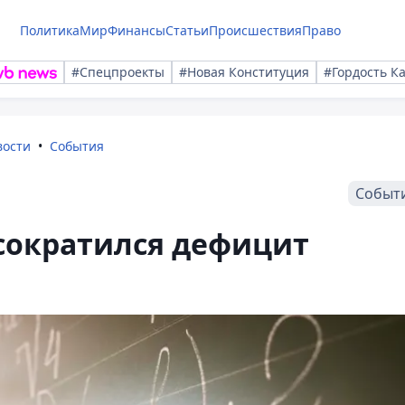
Политика
Мир
Финансы
Статьи
Происшествия
Право
#Спецпроекты
#Новая Конституция
#Гордость К
вости
События
Событ
 сократился дефицит