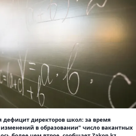
я дефицит директоров школ: за время
 изменений в образовании" число вакантных
сь более чем втрое, сообщает Zakon.kz.