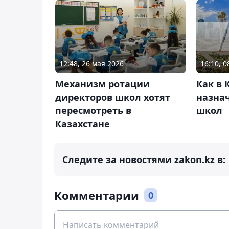
12:48, 26 мая 2026
16:10, 
Механизм ротации
Как в 
директоров школ хотят
назна
пересмотреть в
школ
Казахстане
Следите за новостями zakon.kz в:
Комментарии
0