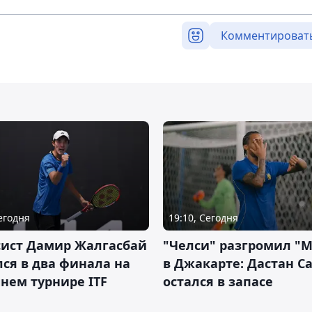
Комментироват
Сегодня
19:10, Сегодня
сист Дамир Жалгасбай
"Челси" разгромил "
ся в два финала на
в Джакарте: Дастан С
нем турнире ITF
остался в запасе