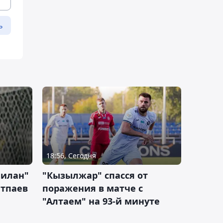
ь
18:56, Сегодня
Милан"
"Кызылжар" спасся от
атпаев
поражения в матче с
"Алтаем" на 93-й минуте