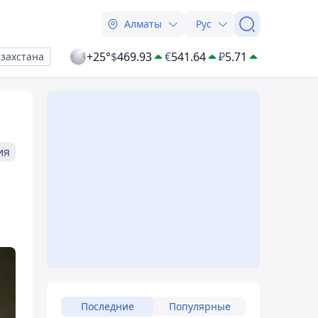
Алматы
Рус
+25°
$
469.93
€
541.64
₽
5.71
азахстана
ия
Последние
Популярные