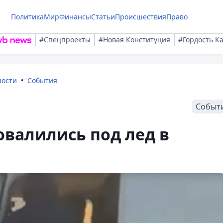
Политика
Мир
Финансы
Статьи
Происшествия
Право
#Спецпроекты
#Новая Конституция
#Гордость К
вости
События
Событ
овалились под лед в