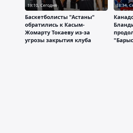
19:10, Сегодня
18:34, 
Баскетболисты "Астаны"
Канад
обратились к Касым-
Бланд
Жомарту Токаеву из-за
продол
угрозы закрытия клуба
"Барыс