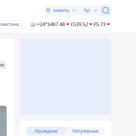
Алматы
Рус
+24°
$
467.48
€
539.52
₽
5.73
азахстана
ия
Последние
Популярные