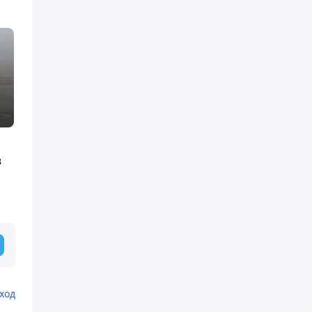
в
ход