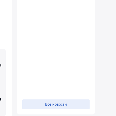
й
м
а
Все новости