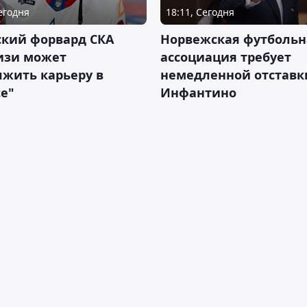
Сегодня
18:11, Сегодня
ский форвард СКА
Норвежская футбольн
изи может
ассоциация требует
жить карьеру в
немедленной отставк
е"
Инфантино