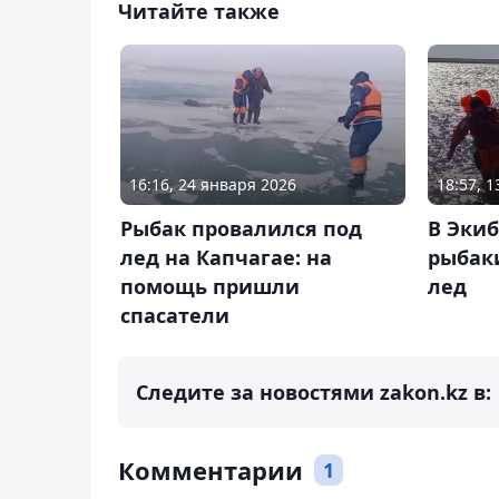
Читайте также
16:16, 24 января 2026
18:57, 
Рыбак провалился под
В Эки
лед на Капчагае: на
рыбак
помощь пришли
лед
спасатели
Следите за новостями zakon.kz в:
Комментарии
1