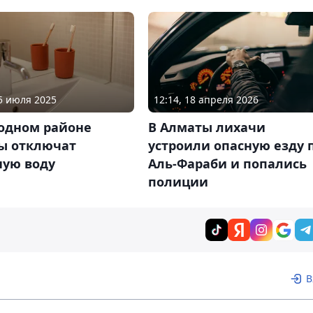
15 июля 2025
12:14, 18 апреля 2026
 одном районе
В Алматы лихачи
ы отключат
устроили опасную езду 
ную воду
Аль-Фараби и попались
полиции
В