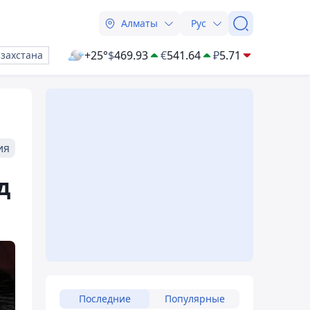
Алматы
Рус
+25°
$
469.93
€
541.64
₽
5.71
азахстана
ия
д
Последние
Популярные