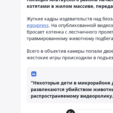
котятами в жилом массиве, передае
Жуткие кадры издевательств над без
egovpress
. На опубликованной видеоз
бросает котенка с лестничного проле
травмированному животному подбега
Всего в объектив камеры попали дво
жестокие игры происходили в подъез
"Некоторые дети в микрорайоне 
развлекаются убийством животных
распространяемому видеоролику.