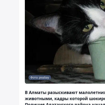
Фото: pixabay
В Алматы разыскивают малолетних
животными, кадры которой шокиро
Полиция Алатауского района начал