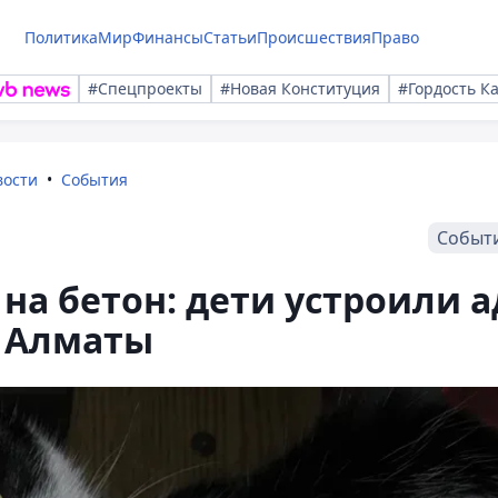
Политика
Мир
Финансы
Статьи
Происшествия
Право
#Спецпроекты
#Новая Конституция
#Гордость К
вости
События
Событ
на бетон: дети устроили а
е Алматы