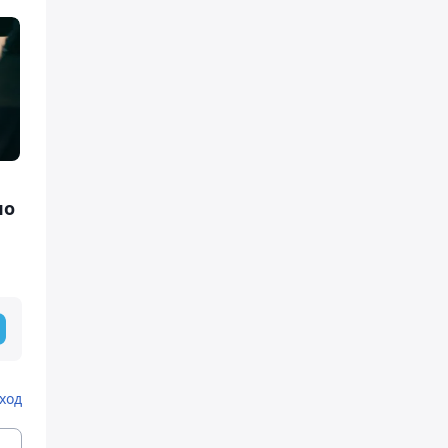
по
ход