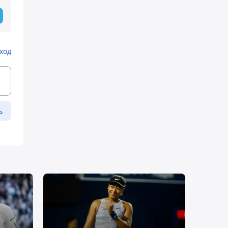
ход
ь