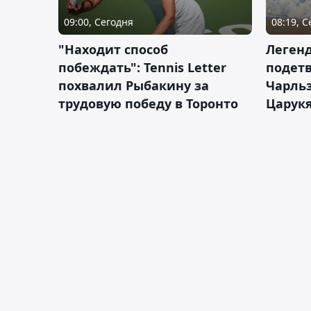
09:00, Сегодня
08:19, 
"Находит способ
Легенд
побеждать": Tennis Letter
подетв
похвалил Рыбакину за
Чарль
трудовую победу в Торонто
Царук