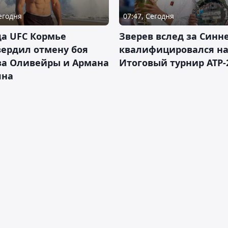
Сегодня
07:47, Сегодня
а UFC Кормье
Зверев вслед за Синн
ердил отмену боя
квалифицировался н
за Оливейры и Армана
Итоговый турнир ATP-
яна