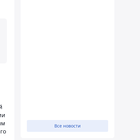
й
ии
ым
Все новости
го