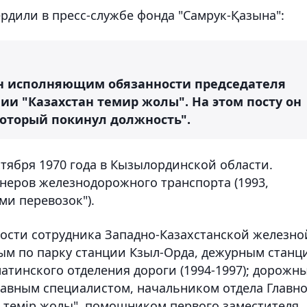
рдили в пресс-службе фонда "Самрук-Қазына":
н исполняющим обязанности председателя
и "Казахстан темир жолы". На этом посту он
который покинул должность".
тября 1970 года в Кызылординской области.
еров железнодорожного транспорта (1993,
ми перевозок").
ности сотрудника Западно-Казахстанской железно
ным по парку станции Кзыл-Орда, дежурным станц
атинского отделения дороги (1994-1997); дорожн
авным специалистом, начальником отдела Главно
н темір жолы", помощником первого заместителя