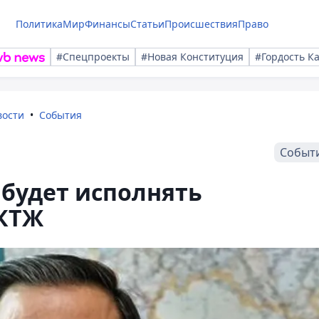
Политика
Мир
Финансы
Статьи
Происшествия
Право
#Спецпроекты
#Новая Конституция
#Гордость К
вости
События
Событ
 будет исполнять
 КТЖ