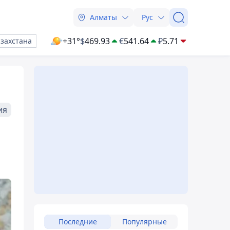
Алматы
Рус
+31°
$
469.93
€
541.64
₽
5.71
азахстана
ия
Последние
Популярные