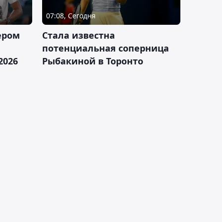
07:08, Сегодня
ером
Cтала известна
а
потенциальная соперница
2026
Рыбакиной в Торонто