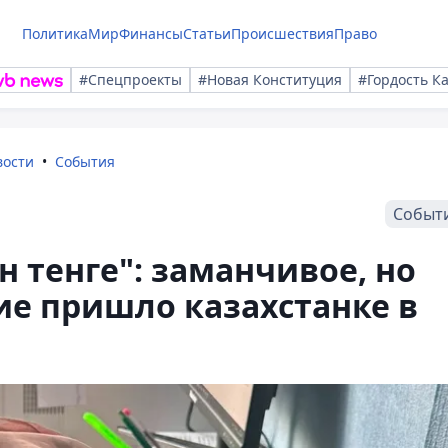
Политика
Мир
Финансы
Статьи
Происшествия
Право
#Спецпроекты
#Новая Конституция
#Гордость К
вости
События
Событ
 тенге": заманчивое, но
е пришло казахстанке в