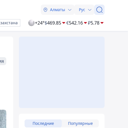
Алматы
Рус
+24°
$
469.85
€
542.16
₽
5.78
азахстана
ия
Последние
Популярные