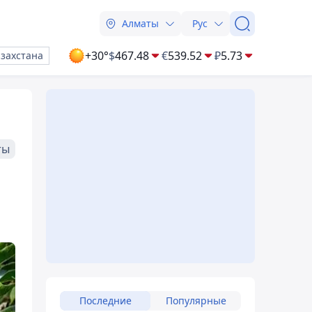
Алматы
Рус
+30°
$
467.48
€
539.52
₽
5.73
азахстана
ты
Последние
Популярные