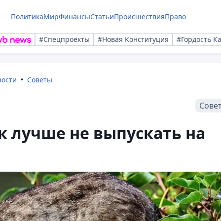
Политика
Мир
Финансы
Статьи
Происшествия
Право
#Спецпроекты
#Новая Конституция
#Гордость К
вости
Советы
Сове
 лучше не выпускать на