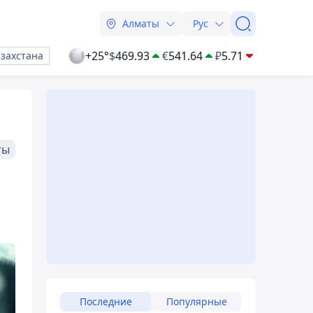
Алматы
Рус
+25°
$
469.93
€
541.64
₽
5.71
азахстана
ты
Последние
Популярные