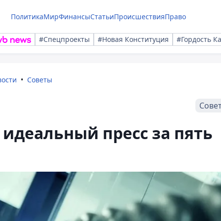
Политика
Мир
Финансы
Статьи
Происшествия
Право
#Спецпроекты
#Новая Конституция
#Гордость К
вости
Советы
Сове
идеальный пресс за пять