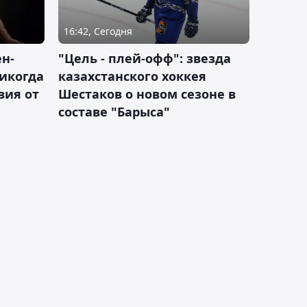
16:42, Сегодня
н-
"Цель - плей-офф": звезда
никогда
казахстанского хоккея
вия от
Шестаков о новом сезоне в
составе "Барыса"