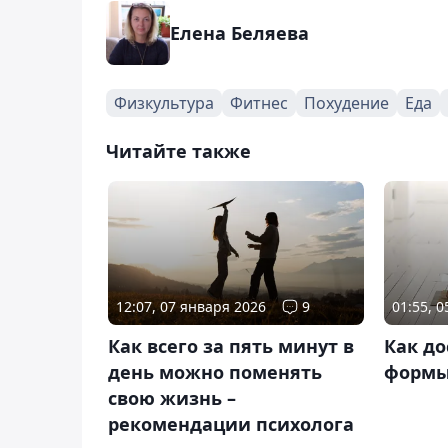
Елена Беляева
Физкультура
Фитнес
Похудение
Еда
Читайте также
12:07, 07 января 2026
9
01:55, 
Как всего за пять минут в
Как д
день можно поменять
формы
свою жизнь –
рекомендации психолога