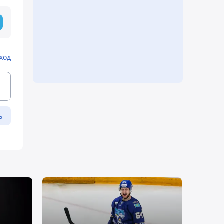
ход
ь