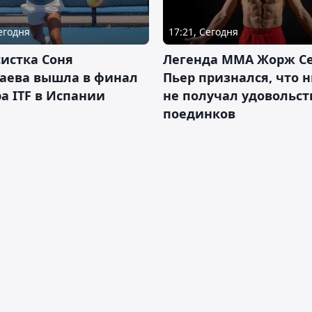
Сегодня
17:21, Сегодня
истка Соня
Легенда ММА Жорж Се
аева вышла в финал
Пьер признался, что 
а ITF в Испании
не получал удовольст
поединков