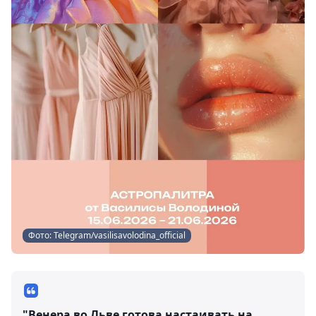
Фото: Telegram/vasilisavolodina_official
"Венера во Льве готова настаивать на