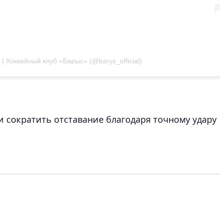
| Хоккейный клуб «Барыс» (@barys_official)
и сократить отставание благодаря точному удару