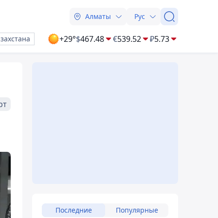
Алматы
Рус
+29°
$
467.48
€
539.52
₽
5.73
азахстана
рт
Последние
Популярные