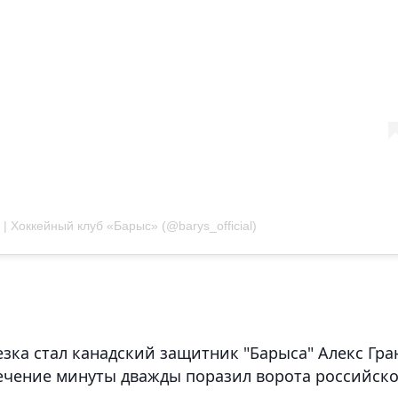
| Хоккейный клуб «Барыс» (@barys_official)
зка стал канадский защитник "Барыса" Алекс Гран
течение минуты дважды поразил ворота российск