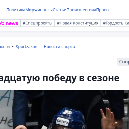
Политика
Мир
Финансы
Статьи
Происшествия
Право
#Спецпроекты
#Новая Конституция
#Гордость К
вости
Sportzakon — Новости спорта
Спо
адцатую победу в сезоне