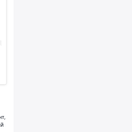
т,
ой