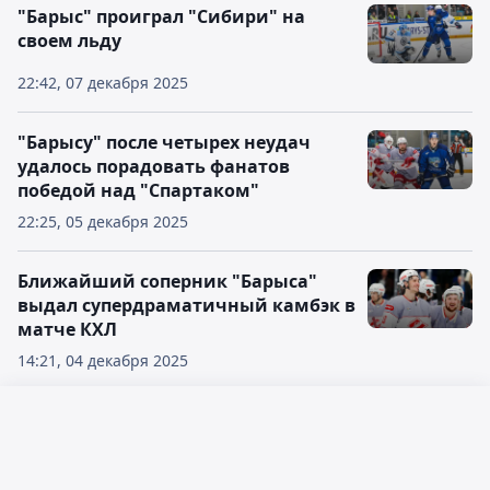
"Барыс" проиграл "Сибири" на
своем льду
22:42, 07 декабря 2025
"Барысу" после четырех неудач
удалось порадовать фанатов
победой над "Спартаком"
22:25, 05 декабря 2025
Ближайший соперник "Барыса"
выдал супердраматичный камбэк в
матче КХЛ
14:21, 04 декабря 2025
"Авангард" забил три рекордные
Русский язык
шайбы за 40 секунд в матче с
"Барысом"
Қазақ тілі