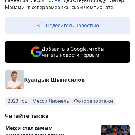
Ранее гол Месси
принес
дебютную победу "Интер
Майами" в североамериканском чемпионате.
Поделитесь новостью
Добавить в Google, чтобы
читать новости первым
Куандык Шынасилов
2023 год
Месси Лионель
Фоторепортажи
Читайте также
Месси стал самым
высокооплачиваемым