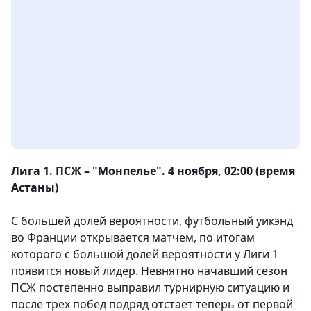
Лига 1. ПСЖ – "Монпелье". 4 ноября, 02:00 (время
Астаны)
С большей долей вероятности, футбольный уикэнд
во Франции открывается матчем, по итогам
которого с большой долей вероятности у Лиги 1
появится новый лидер. Невнятно начавший сезон
ПСЖ постепенно выправил турнирную ситуацию и
после трех побед подряд отстает теперь от первой