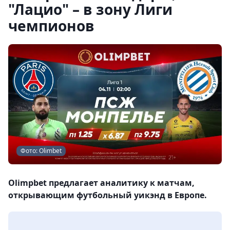
"Лацио" – в зону Лиги
чемпионов
Фото: Olimbet
Olimpbet предлагает аналитику к матчам,
открывающим футбольный уикэнд в Европе.