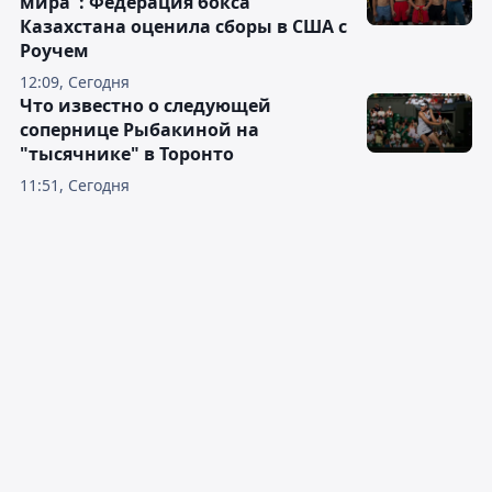
мира": Федерация бокса
Казахстана оценила сборы в США с
Роучем
12:09, Сегодня
Что известно о следующей
сопернице Рыбакиной на
"тысячнике" в Торонто
11:51, Сегодня