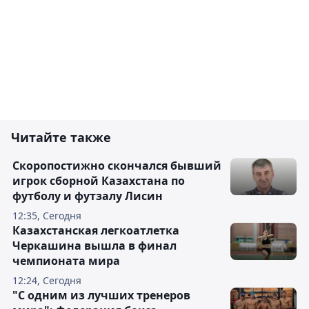
Читайте также
Скоропостижно скончался бывший
игрок сборной Казахстана по
футболу и футзалу Лисин
12:35, Сегодня
Казахстанская легкоатлетка
Черкашина вышла в финал
чемпионата мира
12:24, Сегодня
"С одним из лучших тренеров