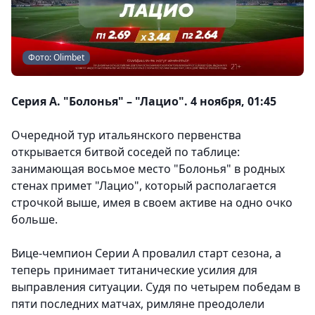
Фото: Olimbet
Серия А. "Болонья" – "Лацио". 4 ноября, 01:45
Очередной тур итальянского первенства
открывается битвой соседей по таблице:
занимающая восьмое место "Болонья" в родных
стенах примет "Лацио", который располагается
строчкой выше, имея в своем активе на одно очко
больше.
Вице-чемпион Серии А провалил старт сезона, а
теперь принимает титанические усилия для
выправления ситуации. Судя по четырем победам в
пяти последних матчах, римляне преодолели