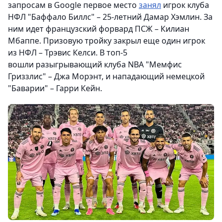
запросам в Google первое место
занял
игрок клуба
НФЛ "Баффало Биллс" – 25-летний Дамар Хэмлин. За
ним идет французский форвард ПСЖ – Килиан
Мбаппе. Призовую тройку закрыл еще один игрок
из НФЛ – Трэвис Келси. В топ-5
вошли разыгрывающий клуба NBA "Мемфис
Гриззлис" – Джа Морэнт, и нападающий немецкой
"Баварии" – Гарри Кейн.