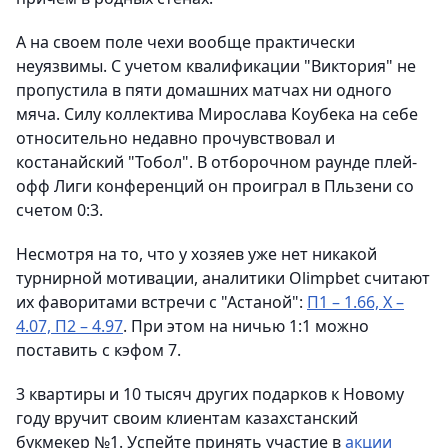
А на своем поле чехи вообще практически
неуязвимы. С учетом квалификации "Виктория" не
пропустила в пяти домашних матчах ни одного
мяча. Силу коллектива Мирослава Коубека на себе
относительно недавно прочувствовал и
костанайский "Тобол". В отборочном раунде плей-
офф Лиги конференций он проиграл в Пльзени со
счетом 0:3.
Несмотря на то, что у хозяев уже нет никакой
турнирной мотивации, аналитики Olimpbet считают
их фаворитами встречи с "Астаной":
П1 – 1.66, Х –
4.07, П2 – 4.97
. При этом на ничью 1:1 можно
поставить с кэфом 7.
3 квартиры и 10 тысяч других подарков к Новому
году вручит своим клиентам казахстанский
букмекер №1. Успейте принять участие в
акции