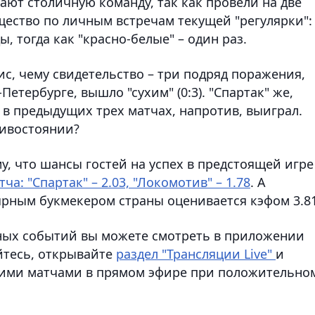
ют столичную команду, так как провели на две
ество по личным встречам текущей "регулярки":
 тогда как "красно-белые" – один раз.
ис, чему свидетельство – три подряд поражения,
Петербурге, вышло "сухим" (0:3). "Спартак" же,
 в предыдущих трех матчах, напротив, выиграл.
тивостоянии?
у, что шансы гостей на успех в предстоящей игре
ча: "Спартак" – 2.03, "Локомотив" – 1.78
. А
рным букмекером страны оценивается кэфом 3.81
вных событий вы можете смотреть в приложении
уйтесь, открывайте
раздел "Трансляции Live"
и
ими матчами в прямом эфире при положительно