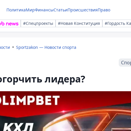
Политика
Мир
Финансы
Статьи
Происшествия
Право
#Спецпроекты
#Новая Конституция
#Гордость К
вости
Sportzakon — Новости спорта
Спо
огорчить лидера?