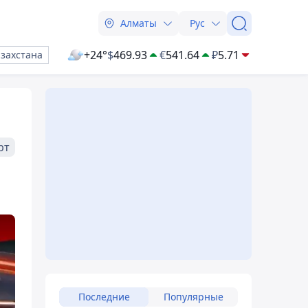
Алматы
Рус
+24°
$
469.93
€
541.64
₽
5.71
азахстана
рт
Последние
Популярные