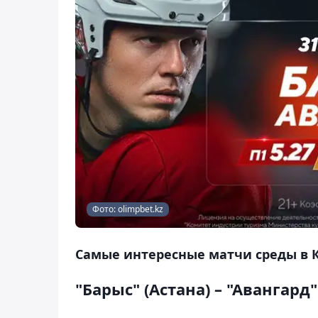
Фото: оlimpbet.kz
Самые интересные матчи среды в КХ
"Барыс" (Астана) – "Авангард"