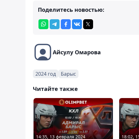
Поделитесь новостью:
Айсулу Омарова
2024 год
Барыс
Читайте также
14:35, 13 февраля 2024
18:02, 