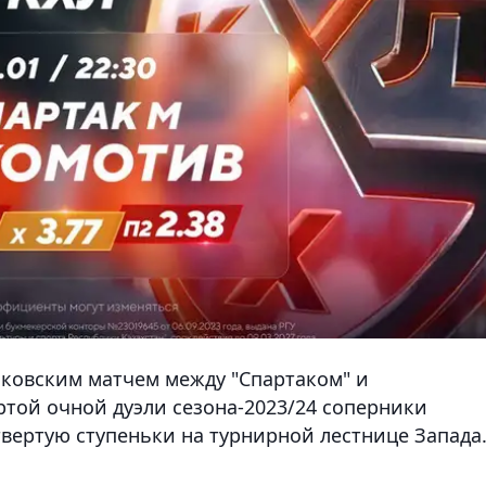
сковским матчем между "Спартаком" и
ртой очной дуэли сезона-2023/24 соперники
твертую ступеньки на турнирной лестнице Запада