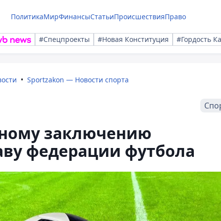
Политика
Мир
Финансы
Статьи
Происшествия
Право
#Спецпроекты
#Новая Конституция
#Гордость К
вости
Sportzakon — Новости спорта
Спо
нному заключению
аву федерации футбола