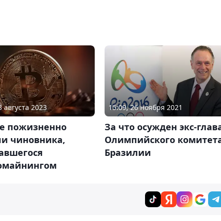
3 августа 2023
15:09, 26 ноября 2021
ае пожизненно
За что осужден экс-глав
ли чиновника,
Олимпийского комитет
авшегося
Бразилии
омайнингом