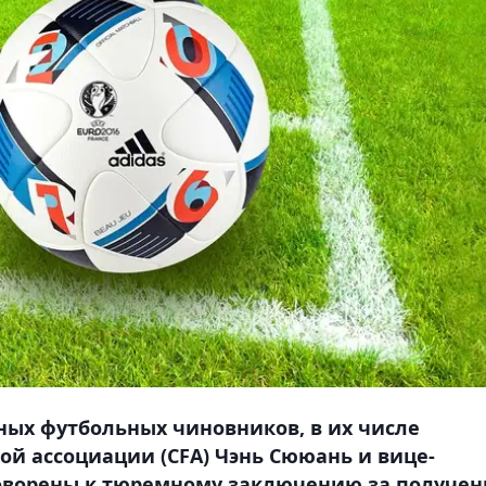
ных футбольных чиновников, в их числе
й ассоциации (CFA) Чэнь Сююань и вице-
оворены к тюремному заключению за получен