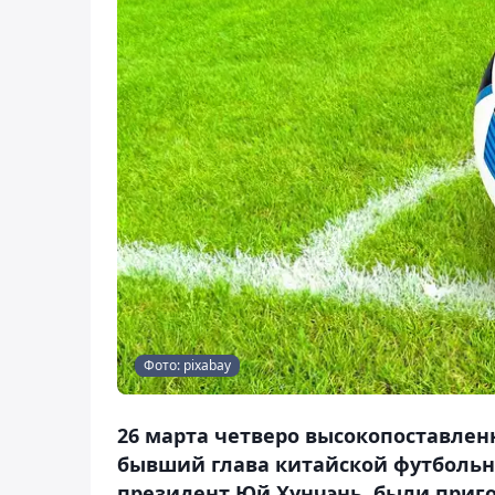
Фото: pixabay
26 марта четверо высокопоставлен
бывший глава китайской футбольно
президент Юй Хунчэнь, были приг