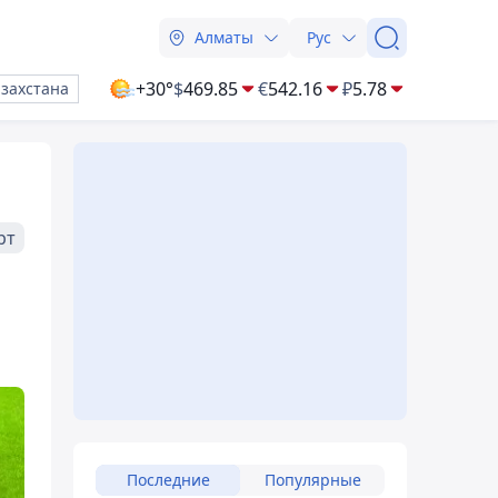
Алматы
Рус
+30°
$
469.85
€
542.16
₽
5.78
азахстана
рт
Последние
Популярные