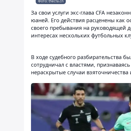
Фото: thecfa.cn
За свои услуги экс-глава CFA незакон
юаней. Его действия расценены как о
своего пребывания на руководящей д
интересах нескольких футбольных к
В ходе судебного разбирательства б
сотрудничал с властями, признаваясь
нераскрытые случаи взяточничества 