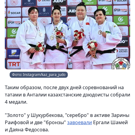
Фото: Instagram/kaz_para_judo
Таким образом, после двух дней соревнований на
татами в Анталии казахстанские дзюдоисты собрали
4 медали.
"Золото" у Шукурбекова, "серебро" в активе Зарины
Раифовой и две "бронзы"
завоевали
Ергали Шамей
и Даяна Федосова.