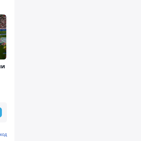
ии
ход