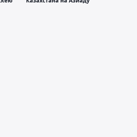
оккею
Казахстана на Азиаду