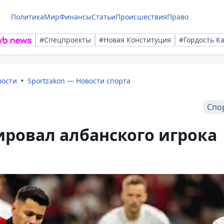
Политика
Мир
Финансы
Статьи
Происшествия
Право
#Спецпроекты
#Новая Конституция
#Гордость К
вости
Sportzakon — Новости спорта
Спо
ровал албанского игрока