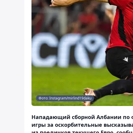
Фото: Instagram/mirlind19daku
Нападающий сборной Албании по ф
игры за оскорбительные высказыва
из поединков текущего Евро, сообщ