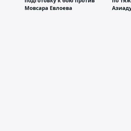
подготовку к бою против
по тяж
Мовсара Евлоева
Азиад