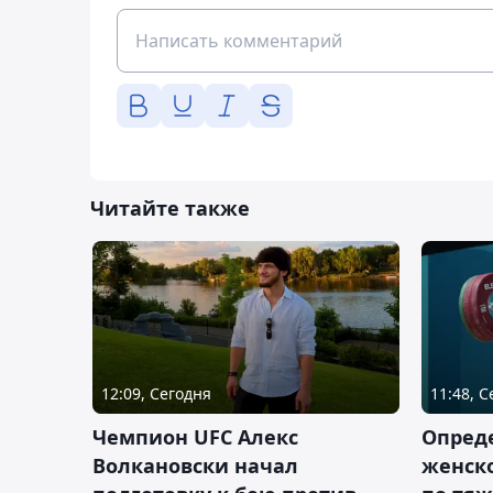
Читайте также
12:09, Сегодня
11:48, 
Чемпион UFC Алекс
Опреде
Волкановски начал
женско