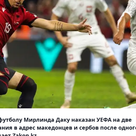
утболу Мирлинда Даку наказан УЕФА на две
ния в адрес македонцев и сербов после одног
ает Zakon.kz.