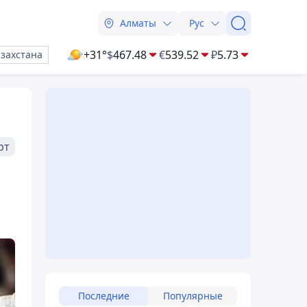
Алматы
Рус
+31°
$
467.48
€
539.52
₽
5.73
азахстана
рт
Последние
Популярные