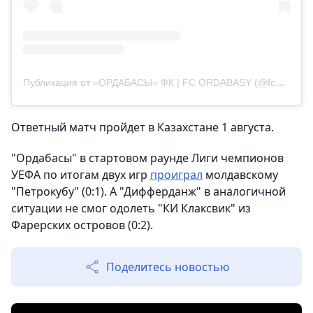
Публикация от «ОРДАБАСЫ» ФК | FC ORDABASY (@fc__ordabasy)
Ответный матч пройдет в Казахстане 1 августа.
"Ордабасы" в стартовом раунде Лиги чемпионов
УЕФА по итогам двух игр
проиграл
молдавскому
"Петрокубу" (0:1). А "Дифферданж" в аналогичной
ситуации не смог одолеть "КИ Клаксвик" из
Фарерских островов (0:2).
Поделитесь новостью