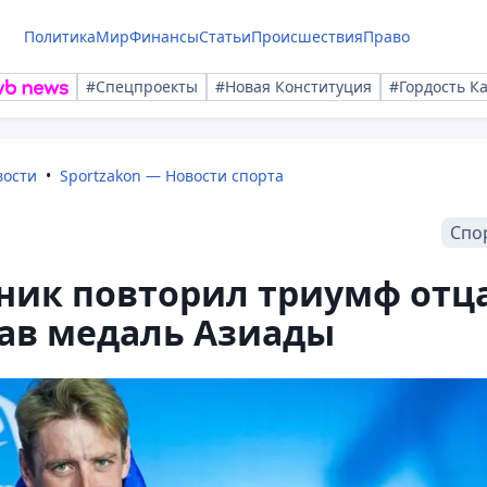
Политика
Мир
Финансы
Статьи
Происшествия
Право
#Спецпроекты
#Новая Конституция
#Гордость К
вости
Sportzakon — Новости спорта
Спо
ник повторил триумф отц
грав медаль Азиады