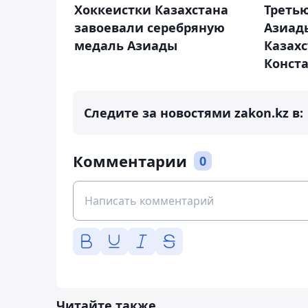
Хоккеистки Казахстана
Треть
завоевали серебряную
Азиады
медаль Азиады
Казахс
Конст
Следите за новостями zakon.kz в:
Комментарии
0
Читайте также