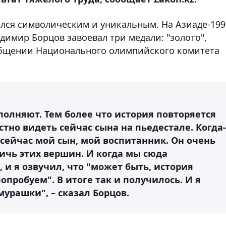
ился символическим и уникальным. На Азиаде-199
димир Борцов завоевал три медали: "золото",
сообщении Национального олимпийского комитета
полняют. Тем более что история повторяется
остно видеть сейчас сына на пьедестале. Когда-
 а сейчас мой сын, мой воспитанник. Он очень
тичь этих вершин. И когда мы сюда
, и я озвучил, что "может быть, история
попробуем". В итоге так и получилось. И я
мурашки", – сказал Борцов.