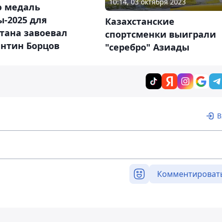
10:14, 03 октября 2023
ю медаль
-2025 для
Казахстанские
тана завоевал
спортсменки выиграли
антин Борцов
"серебро" Азиады
В
Комментироват