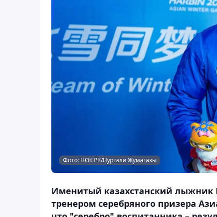
Фото: НОК РК/Нургали Жумагазы
Именитый казахстанский лыжник 
тренером серебряного призера Азиа
что "серебро" воспитанника – резул