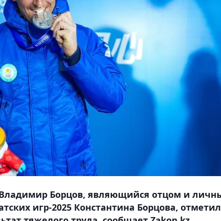
Владимир Борцов, являющийся отцом и личн
тских игр-2025 Константина Борцова, отметил
ьтат тяжелого труда, сообщает Zakon.kz.