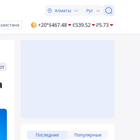
Алматы
Рус
+20°
$
467.48
€
539.52
₽
5.73
азахстана
рт
а
Последние
Популярные