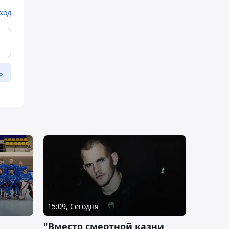
ход
ь
15:09, Сегодня
"Вместо смертной казни