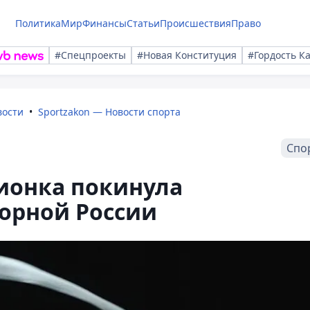
Политика
Мир
Финансы
Статьи
Происшествия
Право
#Спецпроекты
#Новая Конституция
#Гордость К
вости
Sportzakon — Новости спорта
Спо
ионка покинула
орной России