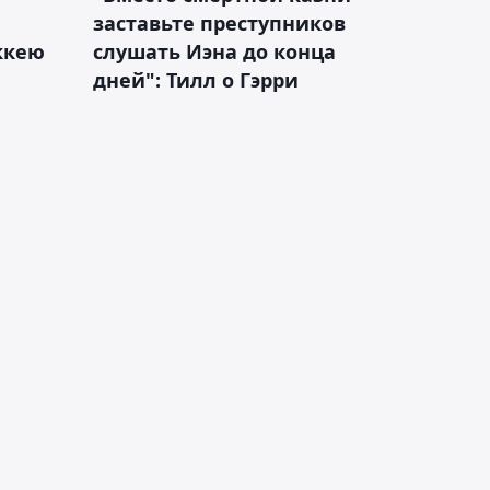
заставьте преступников
оккею
слушать Иэна до конца
дней": Тилл о Гэрри