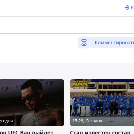
В
Комментироват
Сегодня
15:28, Сегодня
он UFC Ван выйдет
Стал известен состав