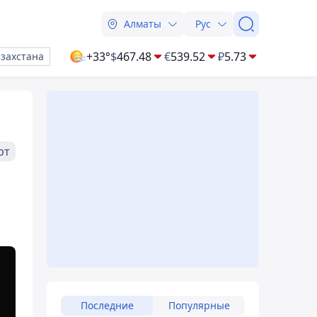
Алматы
Рус
+33°
$
467.48
€
539.52
₽
5.73
азахстана
рт
Последние
Популярные