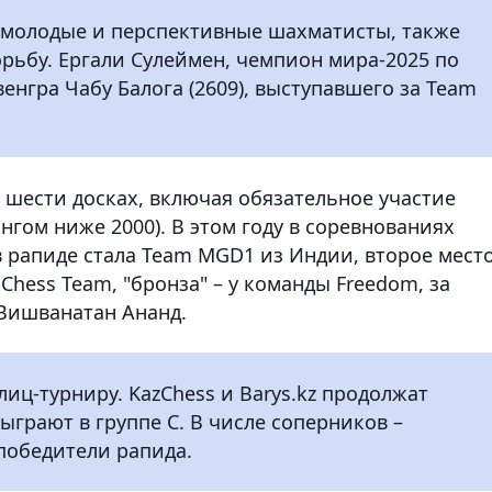
и молодые и перспективные шахматисты, также
рьбу. Ергали Сулеймен, чемпион мира-2025 по
венгра Чабу Балога (2609), выступавшего за Team
 шести досках, включая обязательное участие
гом ниже 2000). В этом году в соревнованиях
в рапиде стала Team MGD1 из Индии, второе мест
hess Team, "бронза" – у команды Freedom, за
Вишванатан Ананд.
лиц-турниру. KazChess и Barys.kz продолжат
сыграют в группе C. В числе соперников –
победители рапида.