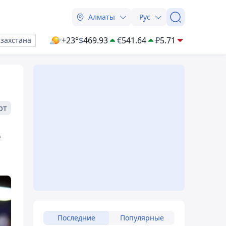
Алматы
Рус
+23°
$
469.93
€
541.64
₽
5.71
азахстана
рт
е
Последние
Популярные