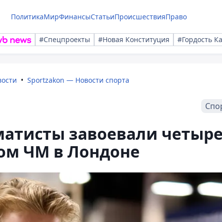
Политика
Мир
Финансы
Статьи
Происшествия
Право
#Спецпроекты
#Новая Конституция
#Гордость К
вости
Sportzakon — Новости спорта
Спо
матисты завоевали четыр
ом ЧМ в Лондоне