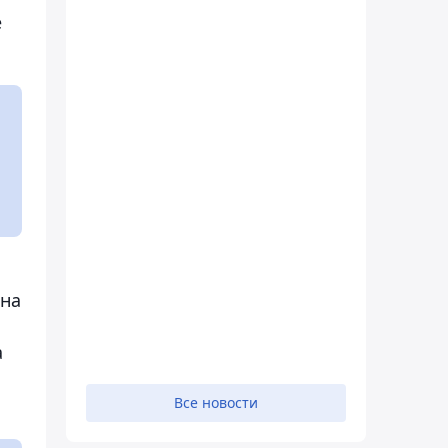
е
 на
а
Все новости