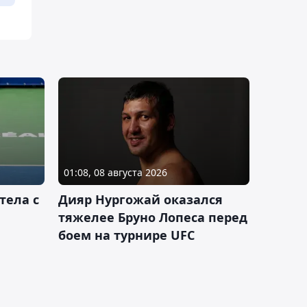
01:08, 08 августа 2026
тела с
Дияр Нургожай оказался
тяжелее Бруно Лопеса перед
боем на турнире UFC