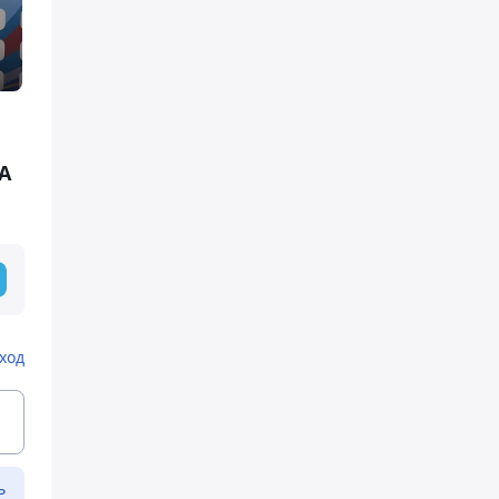
А
ход
ь