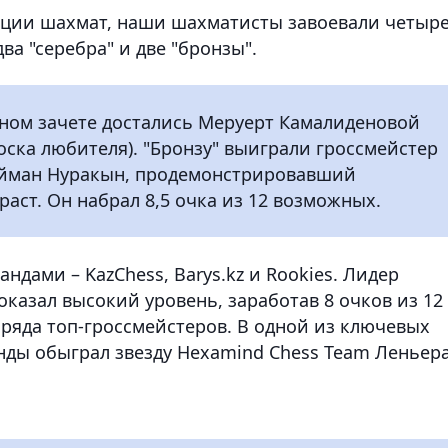
ации шахмат, наши шахматисты завоевали четыр
ва "серебра" и две "бронзы".
ном зачете достались Меруерт Камалиденовой
доска любителя). "Бронзу" выиграли гроссмейстер
ейман Нуракын, продемонстрировавший
аст. Он набрал 8,5 очка из 12 возможных.
ндами – KazChess, Barys.kz и Rookies. Лидер
оказал высокий уровень, заработав 8 очков из 12
 ряда топ-гроссмейстеров. В одной из ключевых
нды обыграл звезду Hexamind Chess Team Леньер