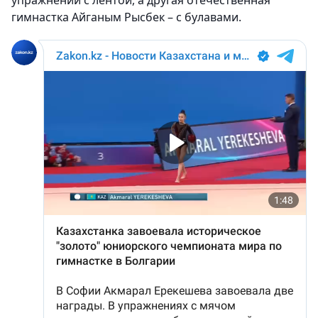
упражнений с лентой, а другая отечественная
гимнастка Айганым Рысбек – с булавами.