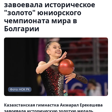
завоевала историческое
"золото" юниорского
чемпионата мира в
Болгарии
Фото: НОК РК
Казахстанская гимнастка Акмарал Ерекешева
завоевала историческую золотую медаль