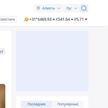
Алматы
Рус
+31°
$
469.93
€
541.64
₽
5.71
азахстана
рт
Последние
Популярные