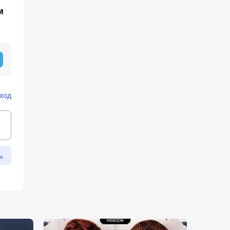
м
ход
ь