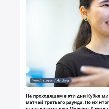
Фото: Instagram/fide_chess
На проходящем в эти дни Кубке ми
матчей третьего раунда. По их ито
стала казахстанка Меруерт Камалид