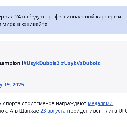
ержал 24 победу в профессиональной карьере и
 мира в хэвивейте.
hampion !
#UsykDubois2
#UsykVsDubois
ly 19, 2025
м спорта спортсменов награждают
медалями
,
ок. А в Шанхае
23 августа
пройдет ивент лига UF