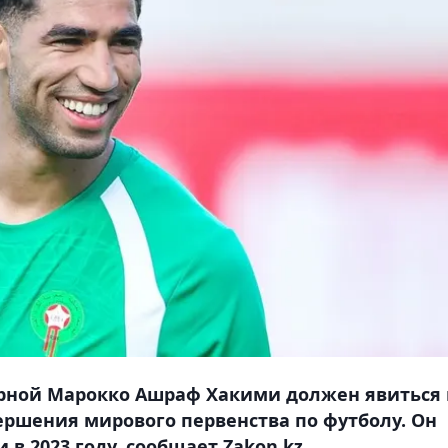
рной Марокко Ашраф Хакими должен явиться 
вершения мирового первенства по футболу. Он
в 2023 году, сообщает Zakon.kz.