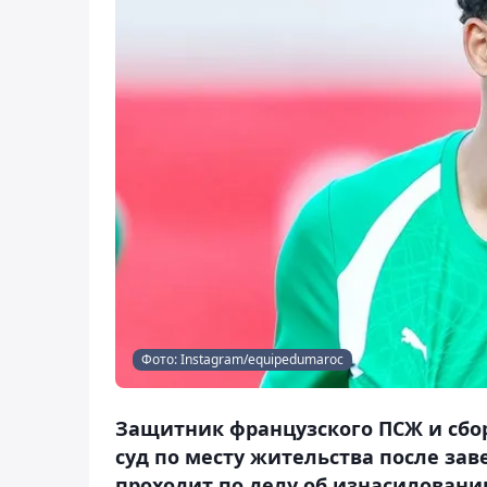
Фото: Instagram/equipedumaroc
Защитник французского ПСЖ и сбо
суд по месту жительства после за
проходит по делу об изнасиловании 