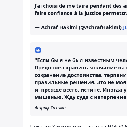
J’ai choisi de me taire pendant des a
faire confiance à la justice permett
— Achraf Hakimi (@AchrafHakimi)
J
"Если бы я не был известным чел
Предпочел хранить молчание на 
сохранение достоинства, терпени
правильные решения. Это не моя 
и, прежде всего, истине. Иногда 
мишенью. Жду суда с нетерпением
Ашраф Хакими
Пока же Хакими находится на ЧМ-2026