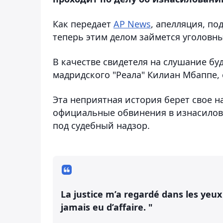
Как передает
AP News
, апелляция, по
теперь этим делом займется уголовны
В качестве свидетеля на слушание б
мадридского "Реала" Килиан Мбаппе, 
Эта неприятная история берет свое н
официальные обвинения в изнасилова
под судебный надзор.
La justice m’a regardé dans les yeux e
jamais eu d’affaire. "