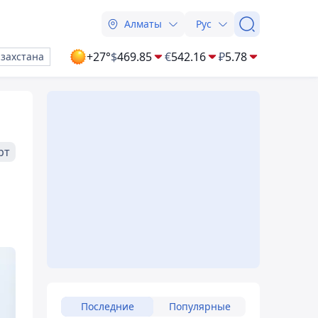
Алматы
Рус
+27°
$
469.85
€
542.16
₽
5.78
азахстана
рт
Последние
Популярные