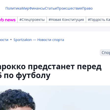
Политика
Мир
Финансы
Статьи
Происшествия
Право
#Спецпроекты
#Новая Конституция
#Гордость К
вости
Sportzakon — Новости спорта
Спо
рокко предстанет перед
6 по футболу