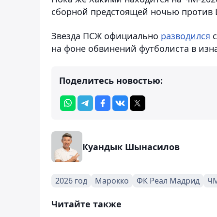
сборной предстоящей ночью против
Звезда ПСЖ официально
разводился
с
на фоне обвинений футболиста в изн
Поделитесь новостью:
Куандык Шынасилов
2026 год
Марокко
ФК Реал Мадрид
ЧМ
Читайте также