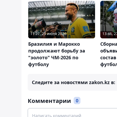
11:27, 25 июня 2026
13:46, 2
Бразилия и Марокко
Сборн
продолжают борьбу за
объяв
"золото" ЧМ-2026 по
состав
футболу
футбо
Следите за новостями zakon.kz в:
Комментарии
0