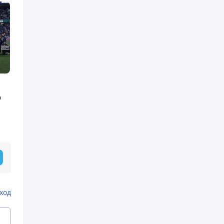
о
ход