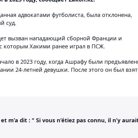
данная адвокатами футболиста, была отклонена,
й суд.
удет вызван нападающий сборной Франции и
с которым Хакими ранее играл в ПСЖ.
ачало в 2023 году, когда Ашрафу были предъявле
нии 24-летней девушки. После этого он был взят
t m’a dit : " Si vous n’étiez pas connu, il n’y aurai