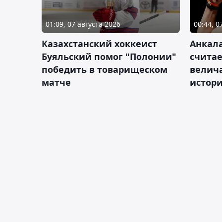
01:09, 07 августа 2026
00:44, 0
Казахстанский хоккеист
Анкала
Буяльский помог "Полонии"
счита
победить в товарищеском
велич
матче
истор