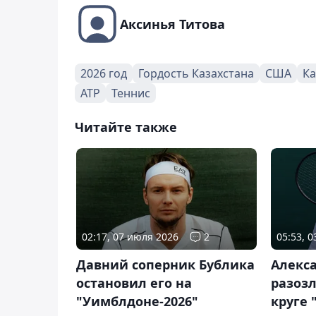
Аксинья Титова
2026 год
Гордость Казахстана
США
Ка
ATP
Теннис
Читайте также
02:17, 07 июля 2026
2
05:53, 
Давний соперник Бублика
Алекс
остановил его на
разозл
"Уимблдоне-2026"
круге