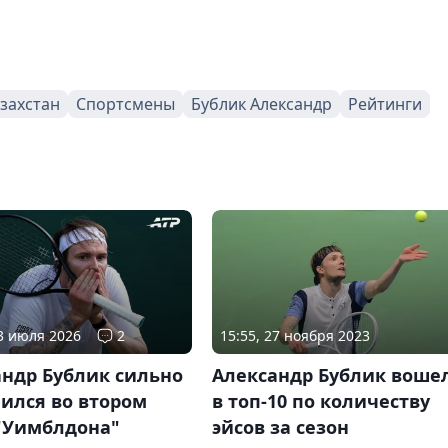
захстан
Спортсмены
Бублик Александр
Рейтинги
03 июля 2026
2
15:55, 27 ноября 2023
андр Бублик сильно
Александр Бублик воше
ился во втором
в топ-10 по количеству
 "Уимблдона"
эйсов за сезон