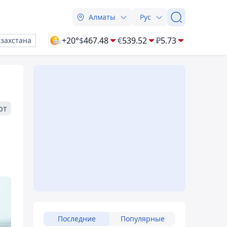
Алматы
Рус
+20°
$
467.48
€
539.52
₽
5.73
азахстана
рт
Последние
Популярные