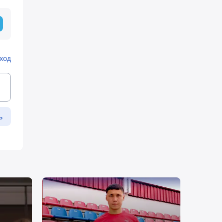
ход
ь