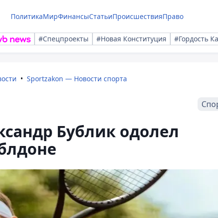
Политика
Мир
Финансы
Статьи
Происшествия
Право
#Спецпроекты
#Новая Конституция
#Гордость К
вости
Sportzakon — Новости спорта
Спо
ександр Бублик одолел
блдоне