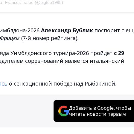
от Frances Tiafoe (@bigfoe1998)
 Уимблдона-2026
Александр Бублик
поспорит с ещ
 Фрицем
(7-й номер рейтинга).
яда Уимблдонского турнира-2026 пройдет
с 29
едителем соревнований является итальянский
ась
о сенсационной победе над Рыбакиной.
Добавить в Google, чтобы
читать новости первым