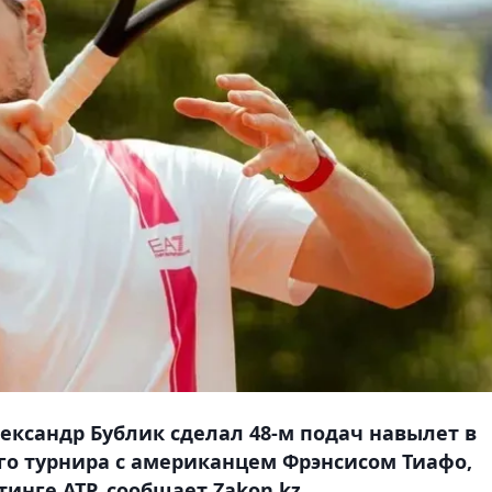
лександр Бублик сделал 48-м подач навылет в
го турнира с американцем Фрэнсисом Тиафо,
инге АТР, сообщает Zakon.kz.