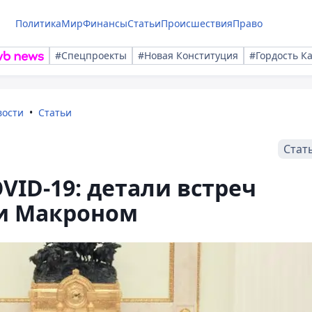
Политика
Мир
Финансы
Статьи
Происшествия
Право
#Спецпроекты
#Новая Конституция
#Гордость К
вости
Статьи
Стат
VID-19: детали встреч
 и Макроном