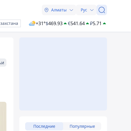
Алматы
Рус
+31°
$
469.93
€
541.64
₽
5.71
азахстана
ьи
Последние
Популярные