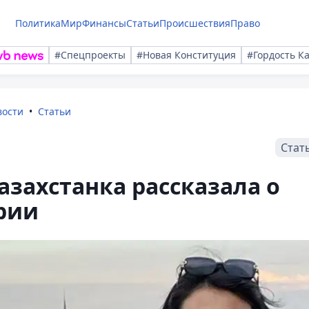
Политика
Мир
Финансы
Статьи
Происшествия
Право
#Спецпроекты
#Новая Конституция
#Гордость К
вости
Статьи
Стат
азахстанка рассказала о
рии