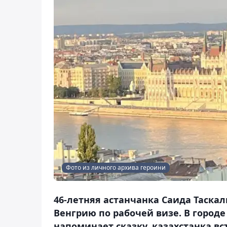
Фото из личного архива героини
46-летняя астанчанка Саида Таскал
Венгрию по рабочей визе. В городе
напоминает сказку, казахстанка вс