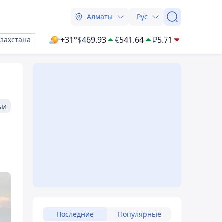
Алматы
Рус
+31°
$
469.93
€
541.64
₽
5.71
азахстана
ьи
Последние
Популярные