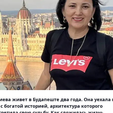
иева живет в Будапеште два года. Она уехала 
 с богатой историей, архитектура которого
третила свою судьбу. Как сложилась жизнь