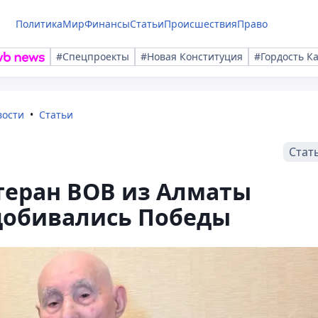
Политика
Мир
Финансы
Статьи
Происшествия
Право
#Спецпроекты
#Новая Конституция
#Гордость К
вости
Статьи
Стат
етеран ВОВ из Алматы
 добивались Победы