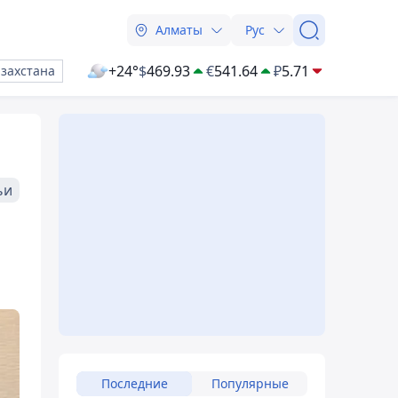
Алматы
Рус
+24°
$
469.93
€
541.64
₽
5.71
азахстана
ьи
Последние
Популярные