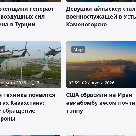
 женщина-генерал
Девушка-айтыскер стал
-воздушных сил
военнослужащей в Усть
ена в Турции
Каменогорске
ия
Мир
 августа 2026
3
03:59, 02 августа 2026
я техника появится
США сбросили на Иран
гах Казахстана:
авиабомбу весом почти
е обращение
тонну
ороны