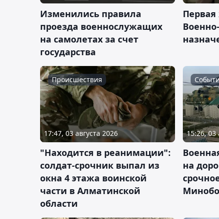
Изменились правила
Первая
проезда военнослужащих
Военно
на самолетах за счет
назнач
государства
Происшествия
Событ
17:47, 03 августа 2026
15:26, 03
"Находится в реанимации":
Военна
солдат-срочник выпал из
на доро
окна 4 этажа воинской
срочно
части в Алматинской
Миноб
области