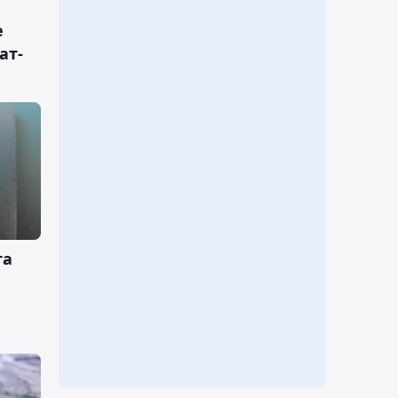
е
ат-
та