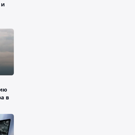
 и
нию
а в