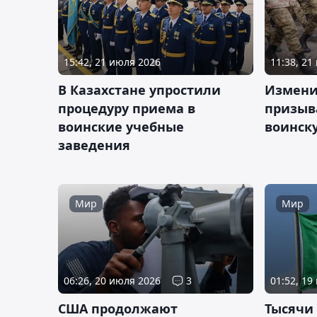
15:42, 21 июля 2026
11:38, 21
В Казахстане упростили
Измени
процедуру приема в
призыв
воинские учебные
воинск
заведения
Мир
Мир
06:26, 20 июля 2026
3
01:52, 19
США продолжают
Тысячи