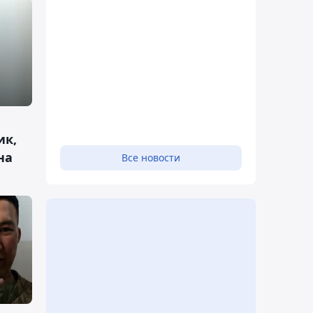
ик,
на
Все новости