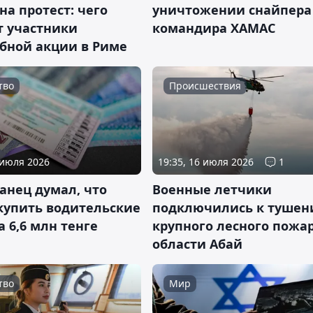
а протест: чего
уничтожении снайпера
т участники
командира ХАМАС
бной акции в Риме
тво
Происшествия
 июля 2026
19:35, 16 июля 2026
1
анец думал, что
Военные летчики
купить водительские
подключились к туше
а 6,6 млн тенге
крупного лесного пожар
области Абай
тво
Мир