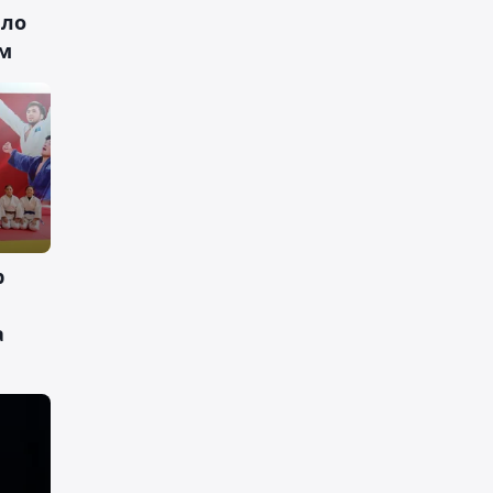
ило
м
р
а