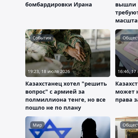
бомбардировки Ирана
вышли н
требую
масшта
События
Общес
19:23, 18 июля 2026
16:46, 17
Казахстанец хотел "решить
Казахст
вопрос" с армией за
может 
полмиллиона тенге, но все
права з
пошло не по плану
Мир
Общес