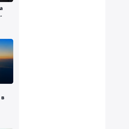
а
-
 в