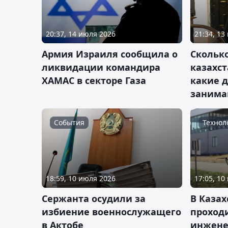
20:37, 14 июля 2026
21:34, 13
Армия Израиля сообщила о
Скольк
ликвидации командира
казахс
ХАМАС в секторе Газа
какие 
занима
События
Технол
18:59, 10 июля 2026
17:05, 10
Сержанта осудили за
В Казах
избиение военнослужащего
проходи
в Актобе
инжене