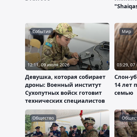
"Shaiqa
События
Мир
12:11, 09 июля 2026
03:29, 07
Девушка, которая собирает
Слон-у
дроны: Военный институт
14 лет 
Сухопутных войск готовит
семью
технических специалистов
Общество
Общес