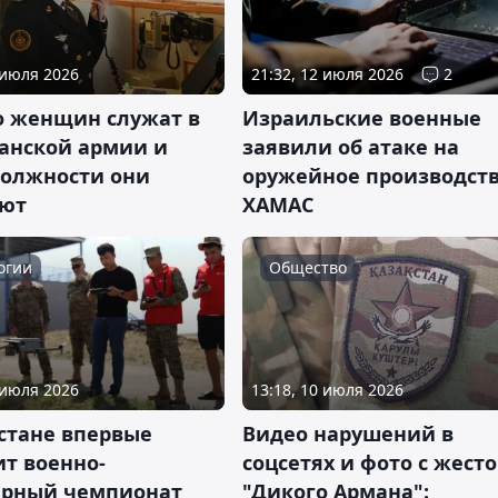
 июля 2026
21:32, 12 июля 2026
2
о женщин служат в
Израильские военные
танской армии и
заявили об атаке на
должности они
оружейное производст
ют
ХАМАС
огии
Общество
 июля 2026
13:18, 10 июля 2026
стане впервые
Видео нарушений в
т военно-
соцсетях и фото с жест
рный чемпионат
"Дикого Армана":