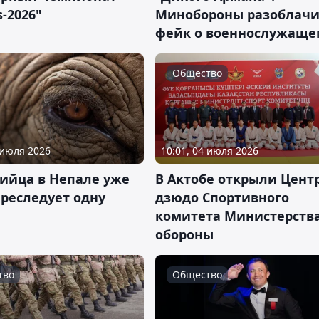
s-2026"
Минобороны разоблач
фейк о военнослужаще
Общество
 июля 2026
10:01, 04 июля 2026
бийца в Непале уже
В Актобе открыли Цент
преследует одну
дзюдо Спортивного
комитета Министерств
обороны
тво
Общество