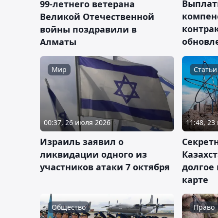
Выплат
99-летнего ветерана
компен
Великой Отечественной
контра
войны поздравили в
обновл
Алматы
Мир
Статьи
00:37, 26 июля 2026
11:48, 23
Израиль заявил о
Секрет
ликвидации одного из
Казахст
участников атаки 7 октября
долгое 
карте
Общество
Право