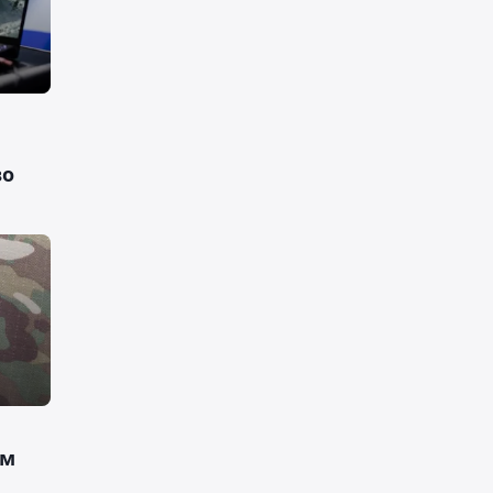
во
ом