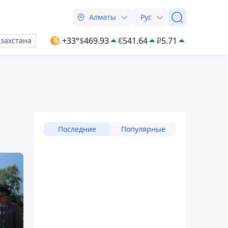
Алматы
Рус
+33°
$
469.93
€
541.64
₽
5.71
азахстана
Последние
Популярные