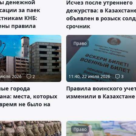
ы денежной
Исчез после утреннего
сации за паек
дежурства: в Казахстан
ктникам КНБ:
объявлен в розыск солд
ены правила
срочник
Право
 июля 2026
2
11:40, 22 июля 2026
3
ные города
Правила воинского уче
ана: места, которых
изменили в Казахстане
время не было на
Право