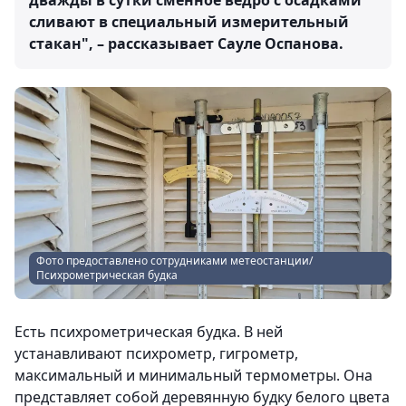
дважды в сутки сменное ведро с осадками
сливают в специальный измерительный
стакан", – рассказывает Сауле Оспанова.
Фото предоставлено сотрудниками метеостанции/
Психрометрическая будка
Есть психрометрическая будка. В ней
устанавливают психрометр, гигрометр,
максимальный и минимальный термометры. Она
представляет собой деревянную будку белого цвета