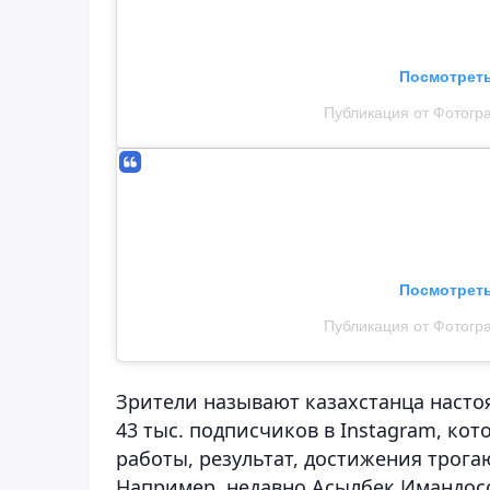
Посмотреть
Публикация от Фотогр
Посмотреть
Публикация от Фотогр
Зрители называют казахстанца насто
43 тыс. подписчиков в Instagram, ко
работы, результат, достижения трога
Например, недавно Асылбек Имандосов