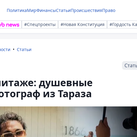
Политика
Мир
Финансы
Статьи
Происшествия
Право
#Спецпроекты
#Новая Конституция
#Гордость К
вости
Статьи
Стат
митаже: душевные
отограф из Тараза