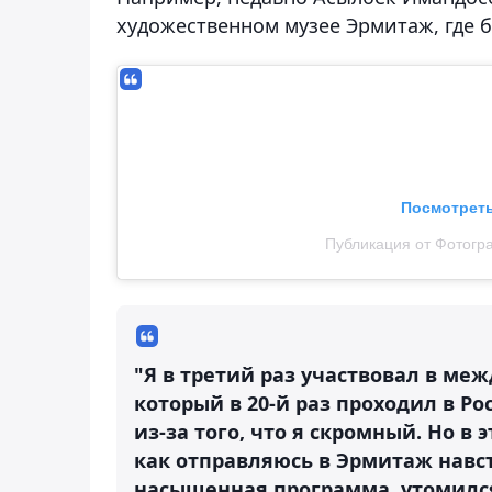
художественном музее Эрмитаж, где б
Посмотреть
Публикация от Фотогр
"Я в третий раз участвовал в ме
который в 20-й раз проходил в Ро
из-за того, что я скромный. Но в 
как отправляюсь в Эрмитаж навст
насыщенная программа, утомился