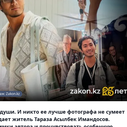
аж: Zakon.kz
 души. И никто ее лучше фотографа не сумеет
дает житель Тараза Асылбек Имандосов.
нимки автора и прочувствовать особенную