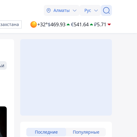
Алматы
Рус
+32°
$
469.93
€
541.64
₽
5.71
азахстана
ьи
Последние
Популярные