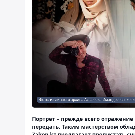
Фото: из личного архива Асылбека Имандосова, колл
Портрет – прежде всего отражение
передать. Таким мастерством обла
Zakon.kz предлагает пролистать с