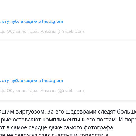
 эту публикацию в Instagram
аф/ Обучение Тараз-Алматы (@rrabbitson)
 эту публикацию в Instagram
аф/ Обучение Тараз-Алматы (@rrabbitson)
ящим виртуозом. За его шедеврами следят больш
торые оставляют комплименты к его постам. И пор
ют в самое сердце даже самого фотографа.
 не сдержал слез счастья и гордости в