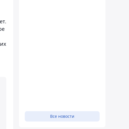
ет.
ое
них
Все новости