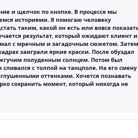
ание и щелчок по кнопке. В процессе мы
емся историями. Я помогаю человеку
стать таким, какой он есть или вовсе показат
лучается результат, который ожидают клиент и
имал с мрачным и загадочным сюжетом. Зате
кадрах заиграли яркие краски. После обуздал
 жгучим полуденным солнцем. Потом был
х сливался с толпой на танцполе. На его смену
иглушенными оттенками. Хочется познавать
ярко сохранить момент, который никогда не