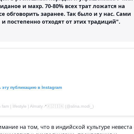
иданое и махр. 70-80% всех трат ложатся на
е обговорить заранее. Так было и у нас. Сами
 и постепенно отходят от этих традиций".
 эту публикацию в Instagram
fam | lifestyle | Almaty📍🇰🇿🇮🇳 (@alina.modi_)
мание на том, что в индийской культуре невеста 