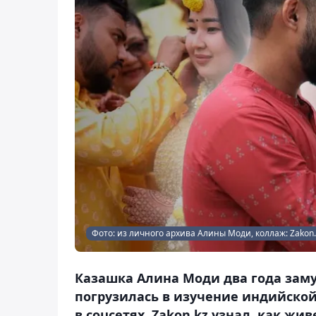
Фото: из личного архива Алины Моди, коллаж: Zakon.
Казашка Алина Моди два года заму
погрузилась в изучение индийско
в соцсетях. Zakon.kz узнал, как ж