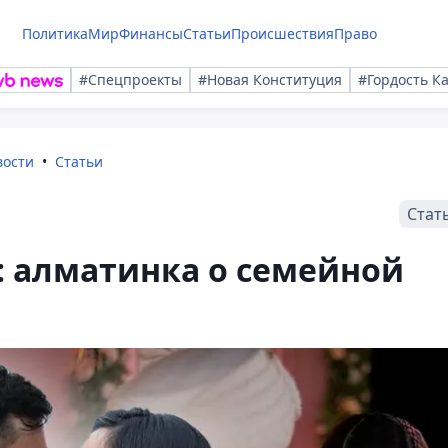
Политика
Мир
Финансы
Статьи
Происшествия
Право
#Спецпроекты
#Новая Конституция
#Гордость К
вости
Статьи
Стат
: алматинка о семейной