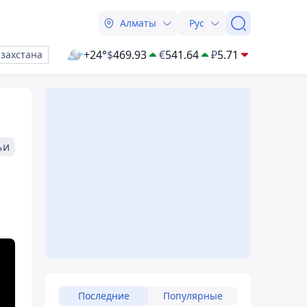
Алматы
Рус
+24°
$
469.93
€
541.64
₽
5.71
азахстана
ьи
Последние
Популярные