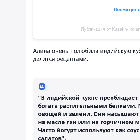
Посмотреть
Публикация от Kazakh-Indian 
Алина очень полюбила индийскую кух
делится рецептами.
"В индийской кухне преобладает
богата растительными белками. 
овощей и зелени. Они насыщают 
на масле гхи или на горчичном 
Часто йогурт используют как соу
салатов".