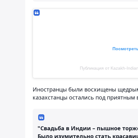
Посмотреть
Публикация от Kazakh-Indian 
Иностранцы были восхищены щедрым 
казахстанцы остались под приятным 
"Свадьба в Индии – пышное торже
Было изумительно стать красави