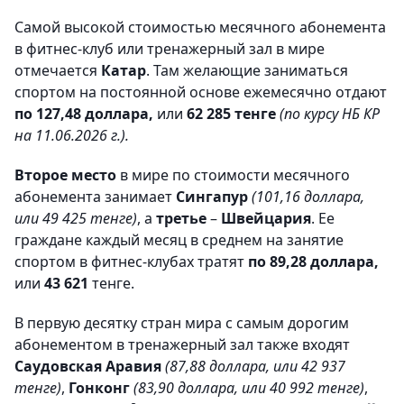
Самой высокой стоимостью месячного абонемента
в фитнес-клуб или тренажерный зал в мире
отмечается
Катар
. Там желающие заниматься
спортом на постоянной основе ежемесячно отдают
по 127,48 доллара,
или
62 285 тенге
(по курсу НБ КР
на 11.06.2026 г.).
Второе место
в мире по стоимости месячного
абонемента занимает
Сингапур
(101,16 доллара,
или 49 425 тенге)
, а
третье
–
Швейцария
. Ее
граждане каждый месяц в среднем на занятие
спортом в фитнес-клубах тратят
по 89,28 доллара,
или
43 621
тенге.
В первую десятку стран мира с самым дорогим
абонементом в тренажерный зал также входят
Саудовская Аравия
(87,88 доллара, или 42 937
тенге)
,
Гонконг
(83,90 доллара, или 40 992 тенге)
,