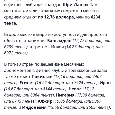
и фитнес-клубы для граждан
Шри-Ланки
. Там
местные жители за занятие спортом в месяц в
среднем отдают
по 12,76 доллара,
или по
6234
тенге
.
Второе место в мире по доступности для простого
обывателя занимает
Бангладеш
(12,77 доллара, или
6239 тенге)
, а третье – Индия
(14,27 доллара, или
6972 тенге)
.
В топ-10 стран по дешевизне месячных
абонементов в фитнес-клубы и тренажерные залы
также входят
Пакистан
(15,16 доллара, или 7407
тенге)
,
Египет
(16,22 доллара, или 7924 тенге)
,
Иран
(16,67 доллара, или 8144 тенге)
,
Непал
(17,12
доллара, или 8364 тенге)
,
Нигерия
(17,90 доллара,
или 8745 тенге)
,
Алжир
(19,05 доллара, или 9307
тенге)
и
Индонезия
(19,66 доллара, или 9605 тенге)
.