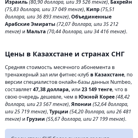
Израиль
(80,90 доллара, или 39 526 тенге)
,
Бахрейн
(75,83 доллара, или 37 049 тенге)
,
Кипр
(75,51
доллара, или 36 893 тенге)
,
Объединенные
Арабские Эмираты
(72,07 доллара, или 35 212
тенге)
и
Мальта
(70,44 доллара, или 34 416 тенге)
.
Цены в Казахстане и странах СНГ
Средняя стоимость месячного абонемента в
тренажерный зал или фитнес-клуб
в Казахстане
, по
версии специалистов онлайн-базы данных Numbeo,
составляет
47,38 доллара,
или
23 149 тенге
, что в
свою очередь дешевле, чем в
Южной Корее
(48,42
доллара, или 23 567 тенге)
,
Японии
(52,64 доллара,
или 25 719 тенге)
,
Турции
(54,20 доллара, или 26 481
тенге)
и
Грузии
(55,67 доллара, или 27 199 тенге)
.