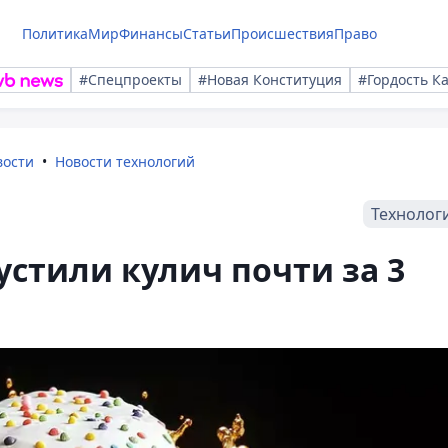
Политика
Мир
Финансы
Статьи
Происшествия
Право
#Спецпроекты
#Новая Конституция
#Гордость К
вости
Новости технологий
Технолог
устили кулич почти за 3