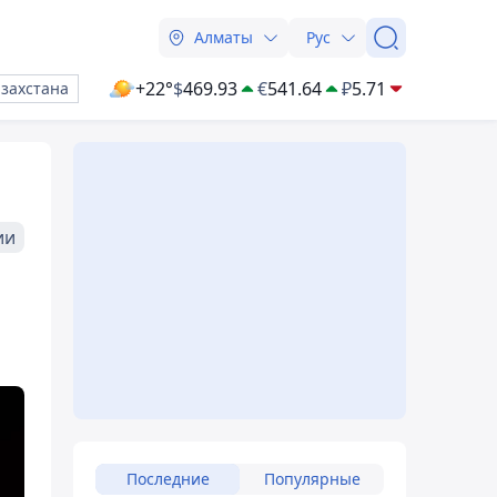
Алматы
Рус
+22°
$
469.93
€
541.64
₽
5.71
азахстана
ии
Последние
Популярные