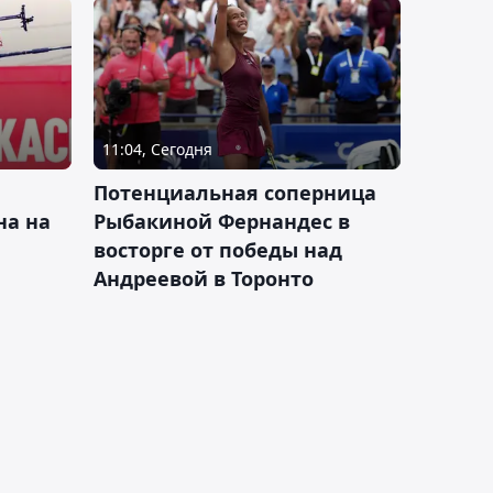
11:04, Сегодня
Потенциальная соперница
на на
Рыбакиной Фернандес в
восторге от победы над
Андреевой в Торонто