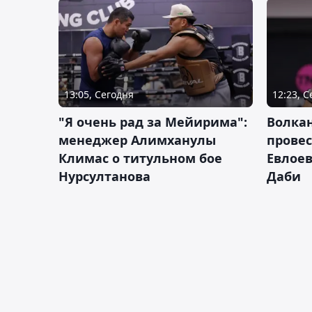
13:05, Сегодня
12:23, 
"Я очень рад за Мейирима":
Волка
менеджер Алимханулы
провес
Климас о титульном бое
Евлоев
Нурсултанова
Даби