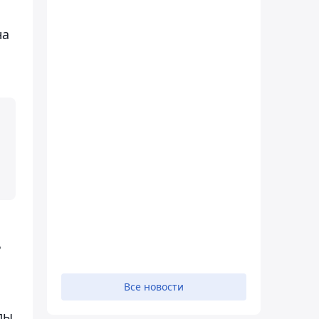
на
ь
Все новости
ды