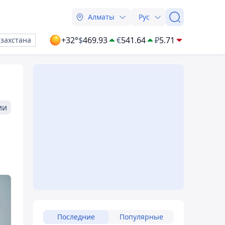
Алматы
Рус
+32°
$
469.93
€
541.64
₽
5.71
азахстана
ии
Последние
Популярные