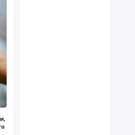
и,
го