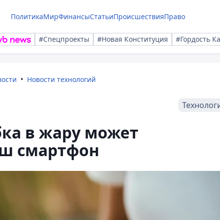
Политика
Мир
Финансы
Статьи
Происшествия
Право
#Спецпроекты
#Новая Конституция
#Гордость К
вости
Новости технологий
Технолог
ка в жару может
аш смартфон