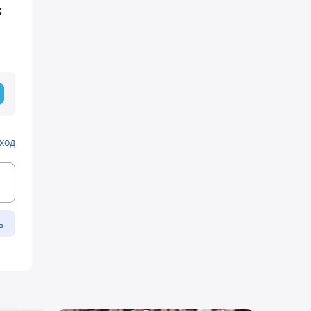
:
ход
ь