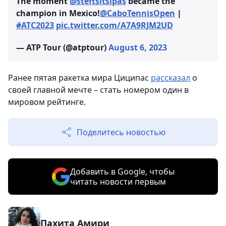
The moment
@steftsitsipas
became the
champion in Mexico!
@CaboTennisOpen
|
#ATC2023
pic.twitter.com/A7A9RJM2UD
— ATP Tour (@atptour)
August 6, 2023
Ранее пятая ракетка мира Циципас
рассказал
о
своей главной мечте – стать номером один в
мировом рейтинге.
Поделитесь новостью
Добавить в Google, чтобы
читать новости первым
Пахита Амири