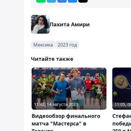
Пахита Амири
Мексика
2023 год
Читайте также
11:42, 14 августа 2023
11:05, 0
Видеообзор финального
Стефа
матча "Мастерса" в
победи
Торонто
250 в 