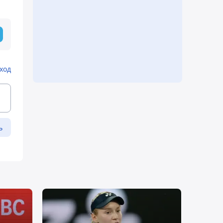
ход
ь