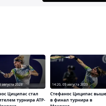
6 августа 2023
14:20, 05 августа 2023
нос Циципас стал
Стефанос Циципас выш
телем турнира ATP-
в финал турнира в
Мексике
Мексике