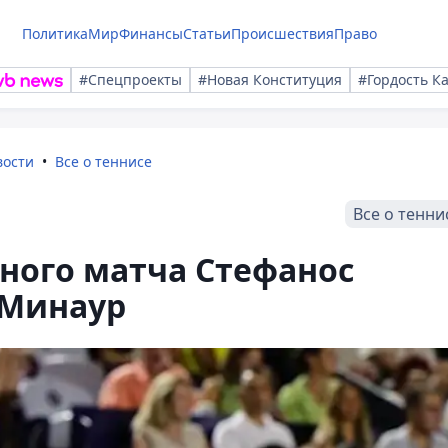
Политика
Мир
Финансы
Статьи
Происшествия
Право
#Спецпроекты
#Новая Конституция
#Гордость К
вости
Все о теннисе
Все о тенни
ного матча Стефанос
 Минаур