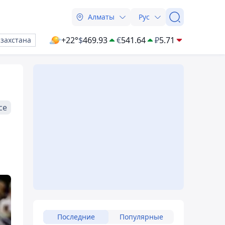
Алматы
Рус
+22°
$
469.93
€
541.64
₽
5.71
азахстана
се
Последние
Популярные