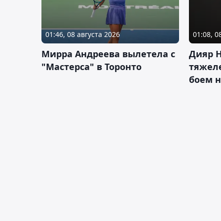
01:46, 08 августа 2026
01:08, 0
Мирра Андреева вылетела с
Дияр 
"Мастерса" в Торонто
тяжеле
боем н