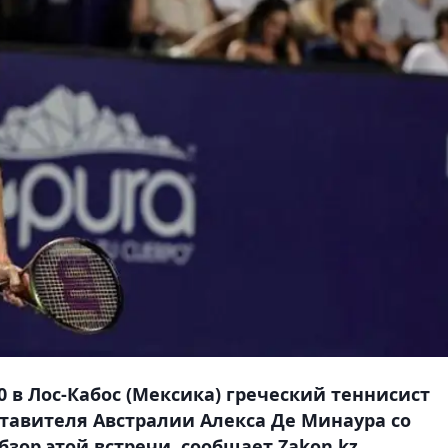
 в Лос-Кабос (Мексика) греческий теннисист
тавителя Австралии Алекса Де Минаура со
обзор этой встречи, сообщает Zakon.kz.