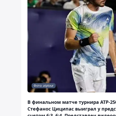
Фото: atptour
В финальном матче турнира ATP-250
Стефанос Циципас выиграл у предс
счетом 6:3, 6:4. Представлен видео