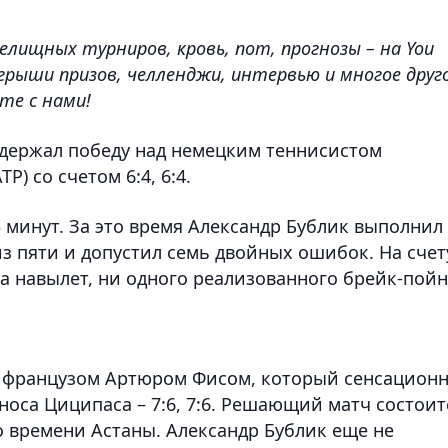
елищных турниров, кровь, пот, прогнозы – на You
грыши призов, челленджи, интервью и многое друго
те с нами!
держал победу над немецким теннисистом
) со счетом 6:4, 6:4.
5 минут. За это время Александр Бублик выполнил
из пяти и допустил семь двойных ошибок. На счет
 навылет, ни одного реализованного брейк-пойн
с французом Артюром Фисом, который сенсацион
оса Циципаса – 7:6, 7:6. Решающий матч состоит
о времени Астаны. Александр Бублик еще не