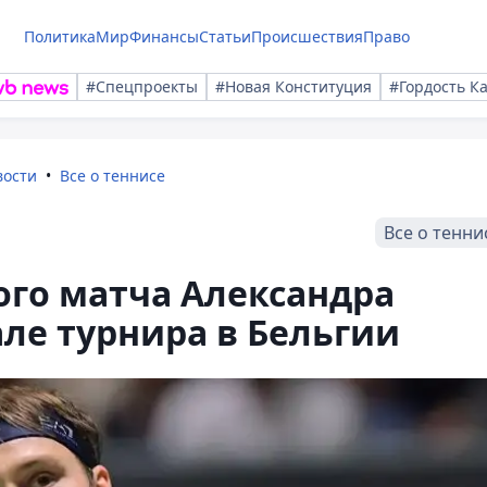
Политика
Мир
Финансы
Статьи
Происшествия
Право
#Спецпроекты
#Новая Конституция
#Гордость К
вости
Все о теннисе
Все о тенни
ого матча Александра
ле турнира в Бельгии