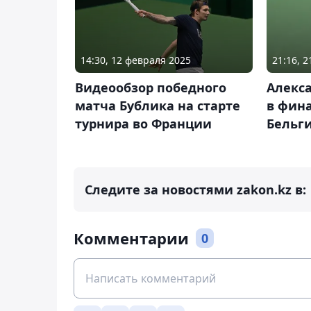
14:30, 12 февраля 2025
21:16, 
Видеообзор победного
Алекс
матча Бублика на старте
в фина
турнира во Франции
Бельг
Следите за новостями zakon.kz в:
Комментарии
0