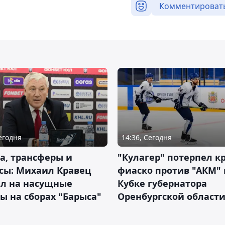
Комментироват
Сегодня
14:36, Сегодня
а, трансферы и
"Кулагер" потерпел к
сы: Михаил Кравец
фиаско против "АКМ" 
ил на насущные
Кубке губернатора
ы на сборах "Барыса"
Оренбургской област