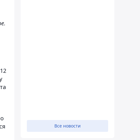
е.
 12
у
та
но
ся
Все новости