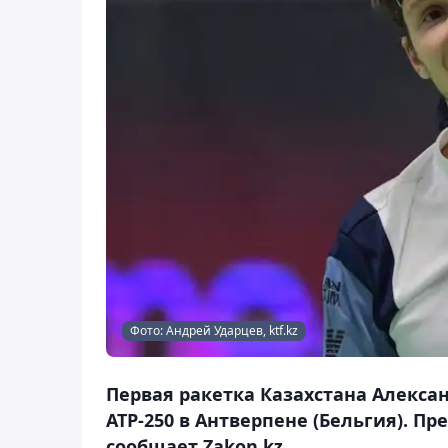
Фото: Андрей Ударцев, ktf.kz
Первая ракетка Казахстана Алекса
ATP-250 в Антверпене (Бельгия). П
сообщает Zakon.kz.