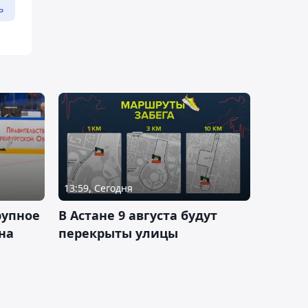
ь
13:59, Сегодня
рупное
В Астане 9 августа будут
на
перекрыты улицы
и