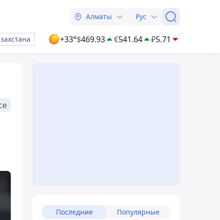
Алматы
Рус
+33°
$
469.93
€
541.64
₽
5.71
азахстана
се
Последние
Популярные