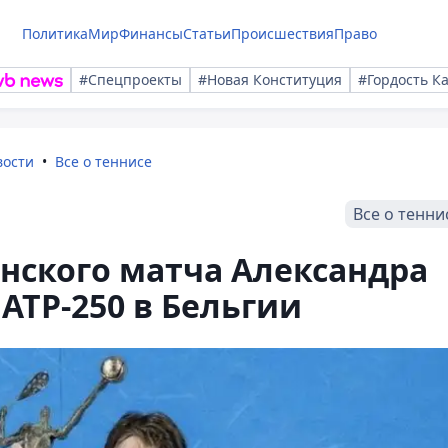
Политика
Мир
Финансы
Статьи
Происшествия
Право
#Спецпроекты
#Новая Конституция
#Гордость К
вости
Все о теннисе
Все о тенни
нского матча Александра
АТР-250 в Бельгии