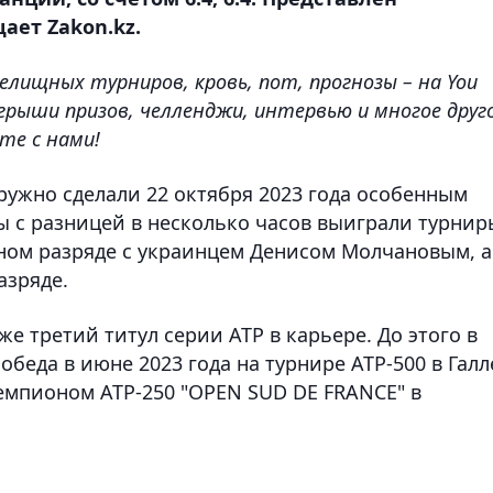
ет Zakon.kz.
елищных турниров, кровь, пот, прогнозы – на You
грыши призов, челленджи, интервью и многое друго
те с нами!
ружно сделали 22 октября 2023 года особенным
ы с разницей в несколько часов выиграли турнир
арном разряде с украинцем Денисом Молчановым, а
азряде.
е третий титул серии ATP в карьере. До этого в
беда в июне 2023 года на турнире АТР-500 в Галл
 чемпионом ATP-250 "OPEN SUD DE FRANCE" в