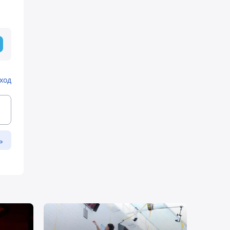
ход
ь