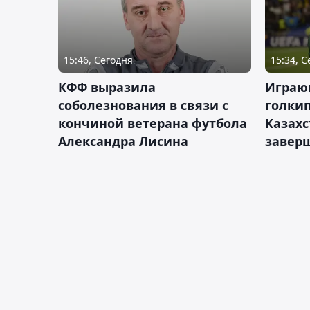
15:46, Сегодня
15:34, 
КФФ выразила
Играющ
соболезнования в связи с
голкип
кончиной ветерана футбола
Казах
Александра Лисина
завер