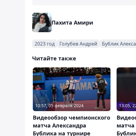
Пахита Амири
2023 год
Голубев Андрей
Бублик Алекс
Читайте также
10:57, 05 февраля 2024
13:05, 
Видеообзор чемпионского
Видео
матча Александра
матча
Бублика на турнире
Бубли