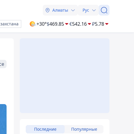
Алматы
Рус
+30°
$
469.85
€
542.16
₽
5.78
азахстана
се
Последние
Популярные