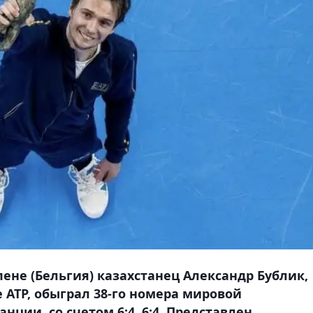
пене (Бельгия) казахстанец Александр Бублик,
 ATP, обыграл 38-го номера мировой
ции, со счетом 6:4, 6:4. Представлен