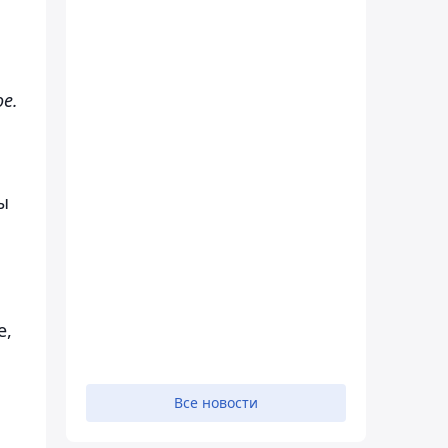
е.
ы
е,
Все новости