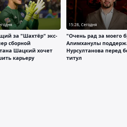
Сегодня
15:28, Сегодня
ий за "Шахтёр" экс-
"Очень рад за моего б
ер сборной
Алимханулы поддерж
стана Шацкий хочет
Нурсултанова перед б
шить карьеру
титул